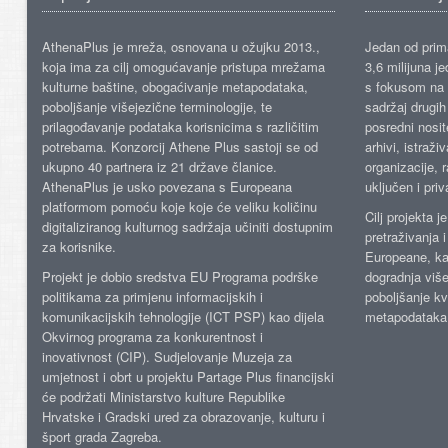
AthenaPlus je mreža, osnovana u ožujku 2013.,
Jedan od prima
koja ima za cilj omogućavanje pristupa mrežama
3,6 milijuna j
kulturne baštine, obogaćivanje metapodataka,
s fokusom na s
poboljšanje višejezične terminologije, te
sadržaj drugih 
prilagođavanje podataka korisnicima s različitim
posredni nosite
potrebama. Konzorcij Athene Plus sastoji se od
arhivi, istraži
ukupno 40 partnera iz 21 države članice.
organizacije, 
AthenaPlus je usko povezana s Europeana
uključen i priv
platformom pomoću koje koje će veliku količinu
Cilj projekta 
digitaliziranog kulturnog sadržaja učiniti dostupnim
pretraživanja 
za korisnike.
Europeane, kao
Projekt je dobio sredstva EU Programa podrške
dogradnja više
politikama za primjenu informacijskih i
poboljšanje kv
komunikacijskih tehnologije (ICT PSP) kao dijela
metapodataka
Okvirnog programa za konkurentnost i
inovativnost (CIP). Sudjelovanje Muzeja za
umjetnost i obrt u projektu Partage Plus financijski
će podržati Ministarstvo kulture Republike
Hrvatske i Gradski ured za obrazovanje, kulturu i
šport grada Zagreba.