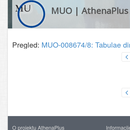
MUO | AthenaPlus
Pregled:
MUO-008674/8: Tabulae dire
O projektu AthenaPlus
Informacij