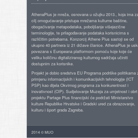
AthenaPlus je mreža, osnovana u ožujku 2013., koja ima z
cilj omogućavanje pristupa mrežama kulturne baštine,
obogaćivanje metapodataka, poboljšanje višejezične
terminologije, te prilagođavanje podataka korisnicima s
različitim potrebama. Konzorcij Athene Plus sastoji se od
ukupno 40 partnera iz 21 države članice. AthenaPlus je us
povezana s Europeana platformom pomoću koje koje će
veliku količinu digitaliziranog kulturnog sadržaja učiniti
dostupnim za korisnike.
Projekt je dobio sredstva EU Programa podrške politikama 
primjenu informacijskih i komunikacijskih tehnologije (ICT
PSP) kao dijela Okvirnog programa za konkurentnost i
inovativnost (CIP). Sudjelovanje Muzeja za umjetnost i obrt
projektu Partage Plus financijski će podržati Ministarstvo
kulture Republike Hrvatske i Gradski ured za obrazovanje,
kulturu i šport grada Zagreba.
2014 © MUO