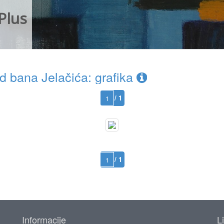
Plus
 bana Jelačića: grafika
/ 1
/ 1
Informacije
L