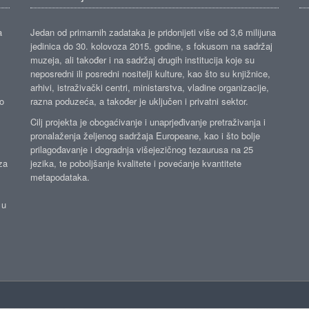
a
Jedan od primarnih zadataka je pridonijeti više od 3,6 milijuna
jedinica do 30. kolovoza 2015. godine, s fokusom na sadržaj
muzeja, ali također i na sadržaj drugih institucija koje su
neposredni ili posredni nositelji kulture, kao što su knjižnice,
arhivi, istraživački centri, ministarstva, vladine organizacije,
ko
razna poduzeća, a također je uključen i privatni sektor.
Cilj projekta je obogaćivanje i unaprjeđivanje pretraživanja i
pronalaženja željenog sadržaja Europeane, kao i što bolje
prilagođavanje i dogradnja višejezičnog tezaurusa na 25
za
jezika, te poboljšanje kvalitete i povećanje kvantitete
metapodataka.
 u