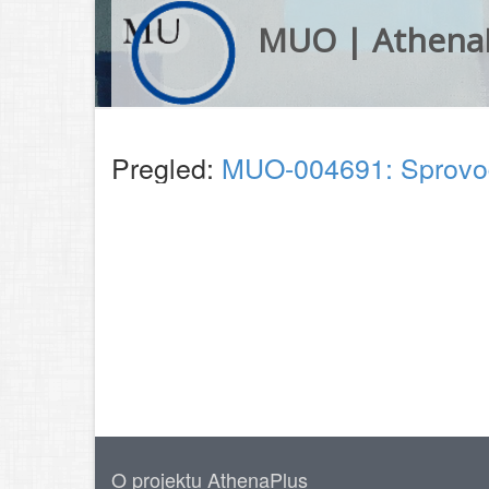
MUO | Athena
Pregled:
MUO-004691: Sprovod
O projektu AthenaPlus