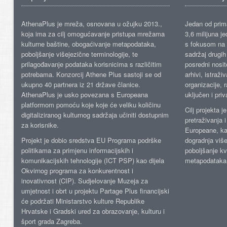
AthenaPlus je mreža, osnovana u ožujku 2013.,
Jedan od prima
koja ima za cilj omogućavanje pristupa mrežama
3,6 milijuna j
kulturne baštine, obogaćivanje metapodataka,
s fokusom na s
poboljšanje višejezične terminologije, te
sadržaj drugih 
prilagođavanje podataka korisnicima s različitim
posredni nosite
potrebama. Konzorcij Athene Plus sastoji se od
arhivi, istraži
ukupno 40 partnera iz 21 države članice.
organizacije, 
AthenaPlus je usko povezana s Europeana
uključen i priv
platformom pomoću koje koje će veliku količinu
Cilj projekta 
digitaliziranog kulturnog sadržaja učiniti dostupnim
pretraživanja 
za korisnike.
Europeane, kao
Projekt je dobio sredstva EU Programa podrške
dogradnja više
politikama za primjenu informacijskih i
poboljšanje kv
komunikacijskih tehnologije (ICT PSP) kao dijela
metapodataka
Okvirnog programa za konkurentnost i
inovativnost (CIP). Sudjelovanje Muzeja za
umjetnost i obrt u projektu Partage Plus financijski
će podržati Ministarstvo kulture Republike
Hrvatske i Gradski ured za obrazovanje, kulturu i
šport grada Zagreba.