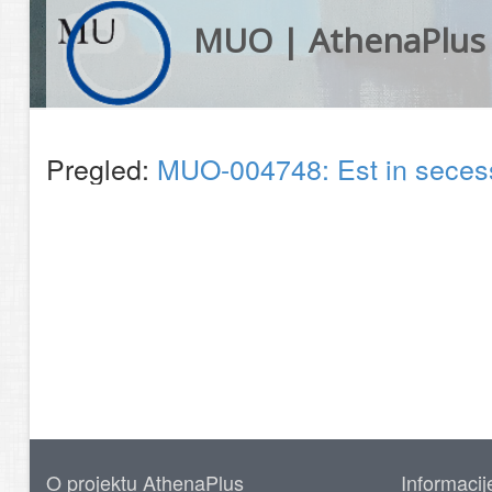
MUO | AthenaPlus
Pregled:
MUO-004748: Est in secess
O projektu AthenaPlus
Informacij