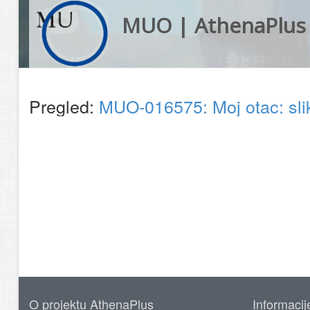
MUO | AthenaPlus
Pregled:
MUO-016575: Moj otac: sl
O projektu AthenaPlus
Informacij