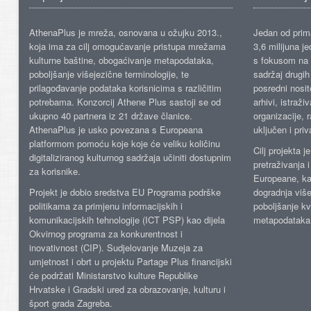
AthenaPlus je mreža, osnovana u ožujku 2013.,
Jedan od prima
koja ima za cilj omogućavanje pristupa mrežama
3,6 milijuna j
kulturne baštine, obogaćivanje metapodataka,
s fokusom na s
poboljšanje višejezične terminologije, te
sadržaj drugih 
prilagođavanje podataka korisnicima s različitim
posredni nosite
potrebama. Konzorcij Athene Plus sastoji se od
arhivi, istraži
ukupno 40 partnera iz 21 države članice.
organizacije, 
AthenaPlus je usko povezana s Europeana
uključen i priv
platformom pomoću koje koje će veliku količinu
Cilj projekta 
digitaliziranog kulturnog sadržaja učiniti dostupnim
pretraživanja 
za korisnike.
Europeane, kao
Projekt je dobio sredstva EU Programa podrške
dogradnja više
politikama za primjenu informacijskih i
poboljšanje kv
komunikacijskih tehnologije (ICT PSP) kao dijela
metapodataka
Okvirnog programa za konkurentnost i
inovativnost (CIP). Sudjelovanje Muzeja za
umjetnost i obrt u projektu Partage Plus financijski
će podržati Ministarstvo kulture Republike
Hrvatske i Gradski ured za obrazovanje, kulturu i
šport grada Zagreba.