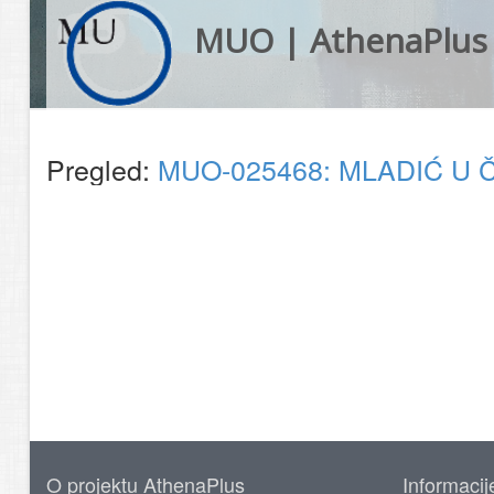
MUO | AthenaPlus
Pregled:
MUO-025468: MLADIĆ U Č
O projektu AthenaPlus
Informacij