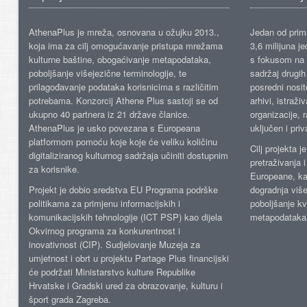
AthenaPlus je mreža, osnovana u ožujku 2013.,
Jedan od prima
koja ima za cilj omogućavanje pristupa mrežama
3,6 milijuna j
kulturne baštine, obogaćivanje metapodataka,
s fokusom na s
poboljšanje višejezične terminologije, te
sadržaj drugih 
prilagođavanje podataka korisnicima s različitim
posredni nosite
potrebama. Konzorcij Athene Plus sastoji se od
arhivi, istraži
ukupno 40 partnera iz 21 države članice.
organizacije, 
AthenaPlus je usko povezana s Europeana
uključen i priv
platformom pomoću koje koje će veliku količinu
Cilj projekta 
digitaliziranog kulturnog sadržaja učiniti dostupnim
pretraživanja 
za korisnike.
Europeane, kao
Projekt je dobio sredstva EU Programa podrške
dogradnja više
politikama za primjenu informacijskih i
poboljšanje kv
komunikacijskih tehnologije (ICT PSP) kao dijela
metapodataka
Okvirnog programa za konkurentnost i
inovativnost (CIP). Sudjelovanje Muzeja za
umjetnost i obrt u projektu Partage Plus financijski
će podržati Ministarstvo kulture Republike
Hrvatske i Gradski ured za obrazovanje, kulturu i
šport grada Zagreba.