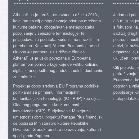
AthenaPlus je mreža, osnovana u ožujku 2013.,
Jedan od prima
koja ima za cilj omogućavanje pristupa mrežama
3,6 milijuna j
kulturne baštine, obogaćivanje metapodataka,
s fokusom na s
poboljšanje višejezične terminologije, te
sadržaj drugih 
prilagođavanje podataka korisnicima s različitim
posredni nosite
potrebama. Konzorcij Athene Plus sastoji se od
arhivi, istraži
ukupno 40 partnera iz 21 države članice.
organizacije, 
AthenaPlus je usko povezana s Europeana
uključen i priv
platformom pomoću koje koje će veliku količinu
Cilj projekta 
digitaliziranog kulturnog sadržaja učiniti dostupnim
pretraživanja 
za korisnike.
Europeane, kao
Projekt je dobio sredstva EU Programa podrške
dogradnja više
politikama za primjenu informacijskih i
poboljšanje kv
komunikacijskih tehnologije (ICT PSP) kao dijela
metapodataka
Okvirnog programa za konkurentnost i
inovativnost (CIP). Sudjelovanje Muzeja za
umjetnost i obrt u projektu Partage Plus financijski
će podržati Ministarstvo kulture Republike
Hrvatske i Gradski ured za obrazovanje, kulturu i
šport grada Zagreba.