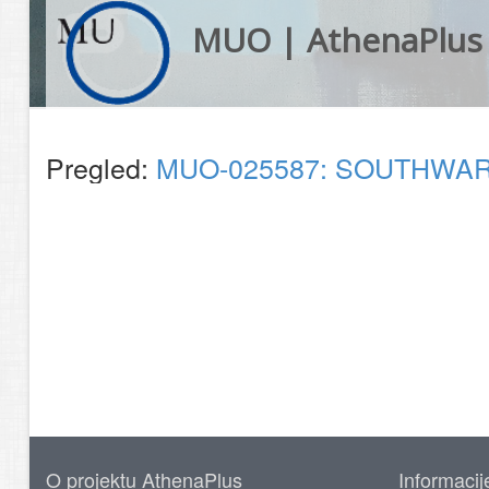
MUO | AthenaPlus
Pregled:
MUO-025587: SOUTHWAR
O projektu AthenaPlus
Informacij