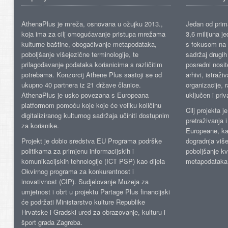
AthenaPlus je mreža, osnovana u ožujku 2013.,
Jedan od prima
koja ima za cilj omogućavanje pristupa mrežama
3,6 milijuna j
kulturne baštine, obogaćivanje metapodataka,
s fokusom na s
poboljšanje višejezične terminologije, te
sadržaj drugih 
prilagođavanje podataka korisnicima s različitim
posredni nosite
potrebama. Konzorcij Athene Plus sastoji se od
arhivi, istraži
ukupno 40 partnera iz 21 države članice.
organizacije, 
AthenaPlus je usko povezana s Europeana
uključen i priv
platformom pomoću koje koje će veliku količinu
Cilj projekta 
digitaliziranog kulturnog sadržaja učiniti dostupnim
pretraživanja 
za korisnike.
Europeane, kao
Projekt je dobio sredstva EU Programa podrške
dogradnja više
politikama za primjenu informacijskih i
poboljšanje kv
komunikacijskih tehnologije (ICT PSP) kao dijela
metapodataka
Okvirnog programa za konkurentnost i
inovativnost (CIP). Sudjelovanje Muzeja za
umjetnost i obrt u projektu Partage Plus financijski
će podržati Ministarstvo kulture Republike
Hrvatske i Gradski ured za obrazovanje, kulturu i
šport grada Zagreba.