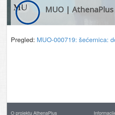
MUO | AthenaPlus
Pregled:
MUO-000719: šećernica: 
O projektu AthenaPlus
Informacij