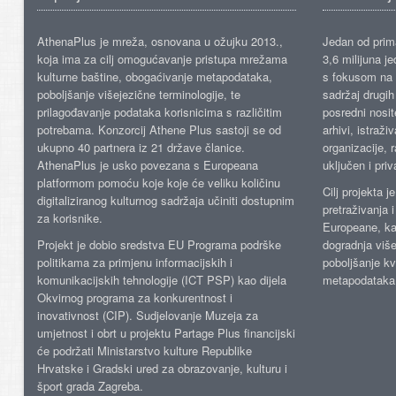
AthenaPlus je mreža, osnovana u ožujku 2013.,
Jedan od prima
koja ima za cilj omogućavanje pristupa mrežama
3,6 milijuna j
kulturne baštine, obogaćivanje metapodataka,
s fokusom na s
poboljšanje višejezične terminologije, te
sadržaj drugih 
prilagođavanje podataka korisnicima s različitim
posredni nosite
potrebama. Konzorcij Athene Plus sastoji se od
arhivi, istraži
ukupno 40 partnera iz 21 države članice.
organizacije, 
AthenaPlus je usko povezana s Europeana
uključen i priv
platformom pomoću koje koje će veliku količinu
Cilj projekta 
digitaliziranog kulturnog sadržaja učiniti dostupnim
pretraživanja 
za korisnike.
Europeane, kao
Projekt je dobio sredstva EU Programa podrške
dogradnja više
politikama za primjenu informacijskih i
poboljšanje kv
komunikacijskih tehnologije (ICT PSP) kao dijela
metapodataka
Okvirnog programa za konkurentnost i
inovativnost (CIP). Sudjelovanje Muzeja za
umjetnost i obrt u projektu Partage Plus financijski
će podržati Ministarstvo kulture Republike
Hrvatske i Gradski ured za obrazovanje, kulturu i
šport grada Zagreba.