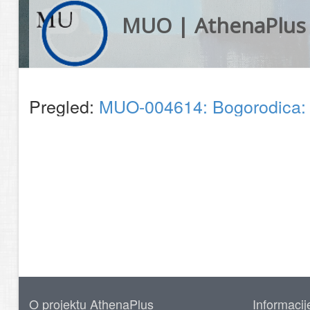
MUO | AthenaPlus
Pregled:
MUO-004614: Bogorodica: r
O projektu AthenaPlus
Informacij