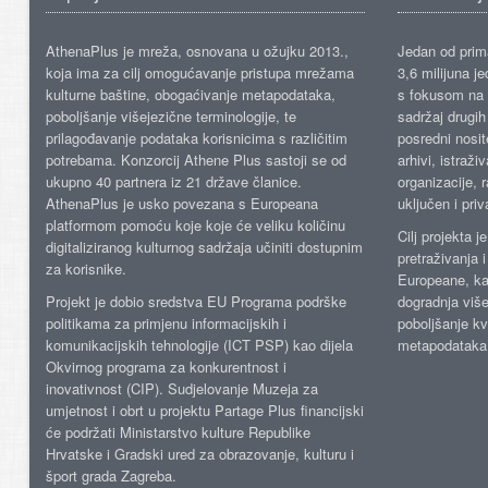
AthenaPlus je mreža, osnovana u ožujku 2013.,
Jedan od prima
koja ima za cilj omogućavanje pristupa mrežama
3,6 milijuna j
kulturne baštine, obogaćivanje metapodataka,
s fokusom na s
poboljšanje višejezične terminologije, te
sadržaj drugih 
prilagođavanje podataka korisnicima s različitim
posredni nosite
potrebama. Konzorcij Athene Plus sastoji se od
arhivi, istraži
ukupno 40 partnera iz 21 države članice.
organizacije, 
AthenaPlus je usko povezana s Europeana
uključen i priv
platformom pomoću koje koje će veliku količinu
Cilj projekta 
digitaliziranog kulturnog sadržaja učiniti dostupnim
pretraživanja 
za korisnike.
Europeane, kao
Projekt je dobio sredstva EU Programa podrške
dogradnja više
politikama za primjenu informacijskih i
poboljšanje kv
komunikacijskih tehnologije (ICT PSP) kao dijela
metapodataka
Okvirnog programa za konkurentnost i
inovativnost (CIP). Sudjelovanje Muzeja za
umjetnost i obrt u projektu Partage Plus financijski
će podržati Ministarstvo kulture Republike
Hrvatske i Gradski ured za obrazovanje, kulturu i
šport grada Zagreba.