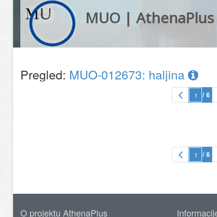
MUO | AthenaPlus
Pregled:
MUO-012673: haljina
/ 6
/ 6
O projektu AthenaPlus
Informacij