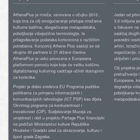
AthenaPlus je mreža, osnovana u ožujku 2013.,
Jedan od prima
koja ima za cilj omogućavanje pristupa mrežama
3,6 milijuna j
kulturne baštine, obogaćivanje metapodataka,
s fokusom na s
poboljšanje višejezične terminologije, te
sadržaj drugih 
prilagođavanje podataka korisnicima s različitim
posredni nosite
potrebama. Konzorcij Athene Plus sastoji se od
arhivi, istraži
ukupno 40 partnera iz 21 države članice.
organizacije, 
AthenaPlus je usko povezana s Europeana
uključen i priv
platformom pomoću koje koje će veliku količinu
Cilj projekta 
digitaliziranog kulturnog sadržaja učiniti dostupnim
pretraživanja 
za korisnike.
Europeane, kao
Projekt je dobio sredstva EU Programa podrške
dogradnja više
politikama za primjenu informacijskih i
poboljšanje kv
komunikacijskih tehnologije (ICT PSP) kao dijela
metapodataka
Okvirnog programa za konkurentnost i
inovativnost (CIP). Sudjelovanje Muzeja za
umjetnost i obrt u projektu Partage Plus financijski
će podržati Ministarstvo kulture Republike
Hrvatske i Gradski ured za obrazovanje, kulturu i
šport grada Zagreba.