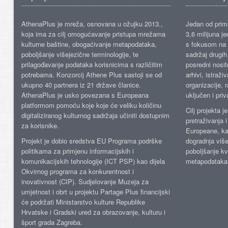
AthenaPlus je mreža, osnovana u ožujku 2013.,
Jedan od prima
koja ima za cilj omogućavanje pristupa mrežama
3,6 milijuna j
kulturne baštine, obogaćivanje metapodataka,
s fokusom na s
poboljšanje višejezične terminologije, te
sadržaj drugih 
prilagođavanje podataka korisnicima s različitim
posredni nosite
potrebama. Konzorcij Athene Plus sastoji se od
arhivi, istraži
ukupno 40 partnera iz 21 države članice.
organizacije, 
AthenaPlus je usko povezana s Europeana
uključen i priv
platformom pomoću koje koje će veliku količinu
Cilj projekta 
digitaliziranog kulturnog sadržaja učiniti dostupnim
pretraživanja 
za korisnike.
Europeane, kao
Projekt je dobio sredstva EU Programa podrške
dogradnja više
politikama za primjenu informacijskih i
poboljšanje kv
komunikacijskih tehnologije (ICT PSP) kao dijela
metapodataka
Okvirnog programa za konkurentnost i
inovativnost (CIP). Sudjelovanje Muzeja za
umjetnost i obrt u projektu Partage Plus financijski
će podržati Ministarstvo kulture Republike
Hrvatske i Gradski ured za obrazovanje, kulturu i
šport grada Zagreba.