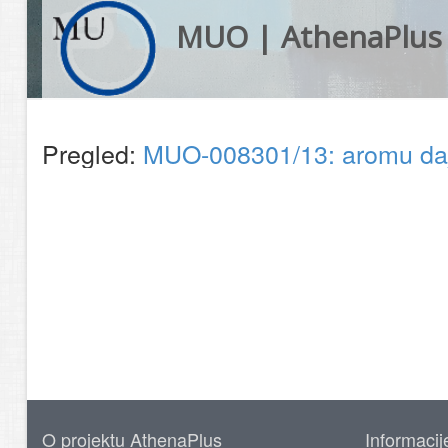
MUO | AthenaPlus
Pregled:
MUO-008301/13: aromu daje
O projektu AthenaPlus
Informacij