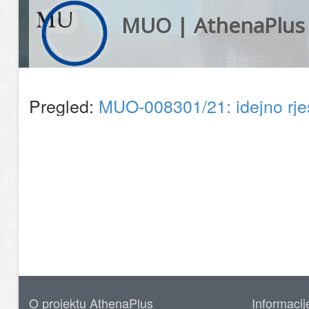
MUO | AthenaPlus
Pregled:
MUO-008301/21: idejno rj
O projektu AthenaPlus
Informacij