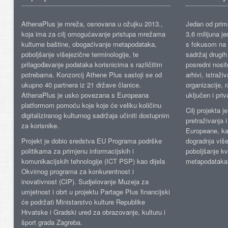
AthenaPlus je mreža, osnovana u ožujku 2013.,
Jedan od prima
koja ima za cilj omogućavanje pristupa mrežama
3,6 milijuna j
kulturne baštine, obogaćivanje metapodataka,
s fokusom na s
poboljšanje višejezične terminologije, te
sadržaj drugih 
prilagođavanje podataka korisnicima s različitim
posredni nosite
potrebama. Konzorcij Athene Plus sastoji se od
arhivi, istraži
ukupno 40 partnera iz 21 države članice.
organizacije, 
AthenaPlus je usko povezana s Europeana
uključen i priv
platformom pomoću koje koje će veliku količinu
Cilj projekta 
digitaliziranog kulturnog sadržaja učiniti dostupnim
pretraživanja 
za korisnike.
Europeane, kao
Projekt je dobio sredstva EU Programa podrške
dogradnja više
politikama za primjenu informacijskih i
poboljšanje kv
komunikacijskih tehnologije (ICT PSP) kao dijela
metapodataka
Okvirnog programa za konkurentnost i
inovativnost (CIP). Sudjelovanje Muzeja za
umjetnost i obrt u projektu Partage Plus financijski
će podržati Ministarstvo kulture Republike
Hrvatske i Gradski ured za obrazovanje, kulturu i
šport grada Zagreba.