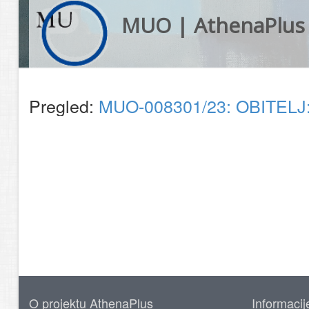
MUO | AthenaPlus
Pregled:
MUO-008301/23: OBITELJ: 
O projektu AthenaPlus
Informacij