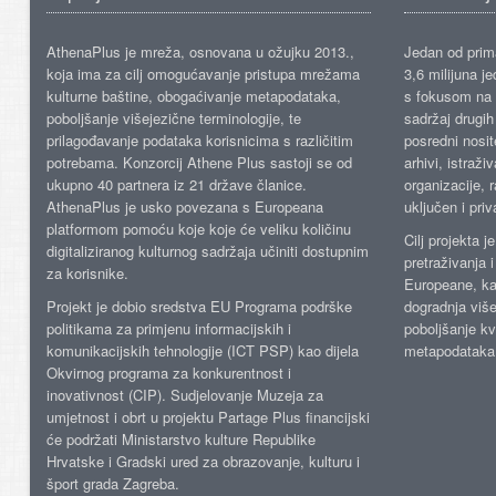
AthenaPlus je mreža, osnovana u ožujku 2013.,
Jedan od prima
koja ima za cilj omogućavanje pristupa mrežama
3,6 milijuna j
kulturne baštine, obogaćivanje metapodataka,
s fokusom na s
poboljšanje višejezične terminologije, te
sadržaj drugih 
prilagođavanje podataka korisnicima s različitim
posredni nosite
potrebama. Konzorcij Athene Plus sastoji se od
arhivi, istraži
ukupno 40 partnera iz 21 države članice.
organizacije, 
AthenaPlus je usko povezana s Europeana
uključen i priv
platformom pomoću koje koje će veliku količinu
Cilj projekta 
digitaliziranog kulturnog sadržaja učiniti dostupnim
pretraživanja 
za korisnike.
Europeane, kao
Projekt je dobio sredstva EU Programa podrške
dogradnja više
politikama za primjenu informacijskih i
poboljšanje kv
komunikacijskih tehnologije (ICT PSP) kao dijela
metapodataka
Okvirnog programa za konkurentnost i
inovativnost (CIP). Sudjelovanje Muzeja za
umjetnost i obrt u projektu Partage Plus financijski
će podržati Ministarstvo kulture Republike
Hrvatske i Gradski ured za obrazovanje, kulturu i
šport grada Zagreba.