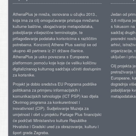
AthenaPlus je mreža, osnovana u ožujku 2013.,
Jedan od prima
koja ima za cilj omogućavanje pristupa mrežama
3,6 milijuna j
kulturne baštine, obogaćivanje metapodataka,
s fokusom na s
poboljšanje višejezične terminologije, te
sadržaj drugih 
prilagođavanje podataka korisnicima s različitim
posredni nosite
potrebama. Konzorcij Athene Plus sastoji se od
arhivi, istraži
ukupno 40 partnera iz 21 države članice.
organizacije, 
AthenaPlus je usko povezana s Europeana
uključen i priv
platformom pomoću koje koje će veliku količinu
Cilj projekta 
digitaliziranog kulturnog sadržaja učiniti dostupnim
pretraživanja 
za korisnike.
Europeane, kao
Projekt je dobio sredstva EU Programa podrške
dogradnja više
politikama za primjenu informacijskih i
poboljšanje kv
komunikacijskih tehnologije (ICT PSP) kao dijela
metapodataka
Okvirnog programa za konkurentnost i
inovativnost (CIP). Sudjelovanje Muzeja za
umjetnost i obrt u projektu Partage Plus financijski
će podržati Ministarstvo kulture Republike
Hrvatske i Gradski ured za obrazovanje, kulturu i
šport grada Zagreba.