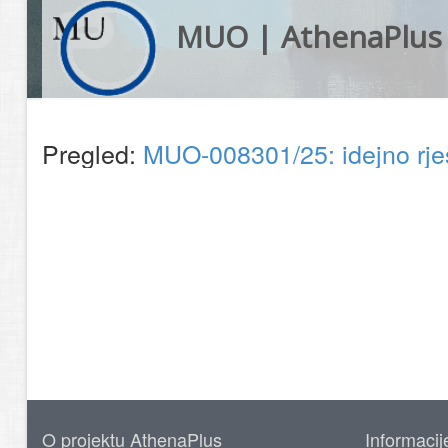
MUO | AthenaPlus
Pregled:
MUO-008301/25: idejno rje
O projektu AthenaPlus
Informacij