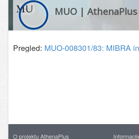
MUO | AthenaPlus
Pregled:
MUO-008301/83: MIBRA ing.
O projektu AthenaPlus
Informacij