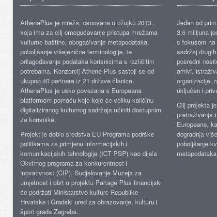
AthenaPlus je mreža, osnovana u ožujku 2013.,
Jedan od prima
koja ima za cilj omogućavanje pristupa mrežama
3,6 milijuna j
kulturne baštine, obogaćivanje metapodataka,
s fokusom na s
poboljšanje višejezične terminologije, te
sadržaj drugih 
prilagođavanje podataka korisnicima s različitim
posredni nosite
potrebama. Konzorcij Athene Plus sastoji se od
arhivi, istraži
ukupno 40 partnera iz 21 države članice.
organizacije, 
AthenaPlus je usko povezana s Europeana
uključen i priv
platformom pomoću koje koje će veliku količinu
Cilj projekta 
digitaliziranog kulturnog sadržaja učiniti dostupnim
pretraživanja 
za korisnike.
Europeane, kao
Projekt je dobio sredstva EU Programa podrške
dogradnja više
politikama za primjenu informacijskih i
poboljšanje kv
komunikacijskih tehnologije (ICT PSP) kao dijela
metapodataka
Okvirnog programa za konkurentnost i
inovativnost (CIP). Sudjelovanje Muzeja za
umjetnost i obrt u projektu Partage Plus financijski
će podržati Ministarstvo kulture Republike
Hrvatske i Gradski ured za obrazovanje, kulturu i
šport grada Zagreba.