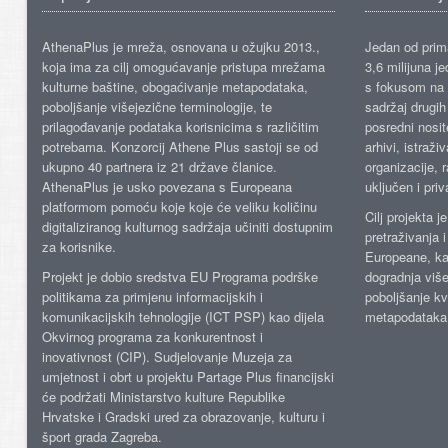
AthenaPlus je mreža, osnovana u ožujku 2013.,
Jedan od prima
koja ima za cilj omogućavanje pristupa mrežama
3,6 milijuna j
kulturne baštine, obogaćivanje metapodataka,
s fokusom na s
poboljšanje višejezične terminologije, te
sadržaj drugih 
prilagođavanje podataka korisnicima s različitim
posredni nosite
potrebama. Konzorcij Athene Plus sastoji se od
arhivi, istraži
ukupno 40 partnera iz 21 države članice.
organizacije, 
AthenaPlus je usko povezana s Europeana
uključen i priv
platformom pomoću koje koje će veliku količinu
Cilj projekta 
digitaliziranog kulturnog sadržaja učiniti dostupnim
pretraživanja 
za korisnike.
Europeane, kao
Projekt je dobio sredstva EU Programa podrške
dogradnja više
politikama za primjenu informacijskih i
poboljšanje kv
komunikacijskih tehnologije (ICT PSP) kao dijela
metapodataka
Okvirnog programa za konkurentnost i
inovativnost (CIP). Sudjelovanje Muzeja za
umjetnost i obrt u projektu Partage Plus financijski
će podržati Ministarstvo kulture Republike
Hrvatske i Gradski ured za obrazovanje, kulturu i
šport grada Zagreba.