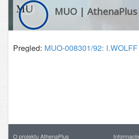
MUO | AthenaPlus
Pregled:
MUO-008301/92: I.WOLFF 19
O projektu AthenaPlus
Informacij