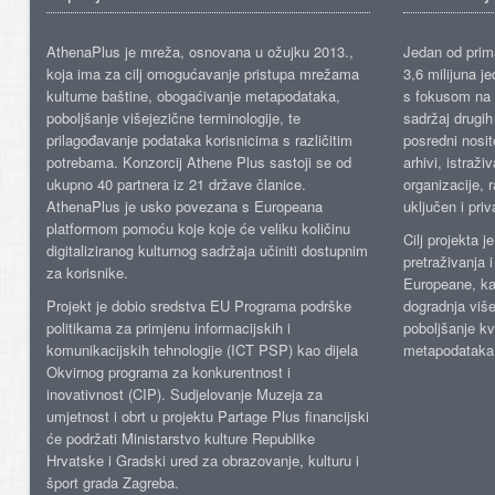
AthenaPlus je mreža, osnovana u ožujku 2013.,
Jedan od prima
koja ima za cilj omogućavanje pristupa mrežama
3,6 milijuna j
kulturne baštine, obogaćivanje metapodataka,
s fokusom na s
poboljšanje višejezične terminologije, te
sadržaj drugih 
prilagođavanje podataka korisnicima s različitim
posredni nosite
potrebama. Konzorcij Athene Plus sastoji se od
arhivi, istraži
ukupno 40 partnera iz 21 države članice.
organizacije, 
AthenaPlus je usko povezana s Europeana
uključen i priv
platformom pomoću koje koje će veliku količinu
Cilj projekta 
digitaliziranog kulturnog sadržaja učiniti dostupnim
pretraživanja 
za korisnike.
Europeane, kao
Projekt je dobio sredstva EU Programa podrške
dogradnja više
politikama za primjenu informacijskih i
poboljšanje kv
komunikacijskih tehnologije (ICT PSP) kao dijela
metapodataka
Okvirnog programa za konkurentnost i
inovativnost (CIP). Sudjelovanje Muzeja za
umjetnost i obrt u projektu Partage Plus financijski
će podržati Ministarstvo kulture Republike
Hrvatske i Gradski ured za obrazovanje, kulturu i
šport grada Zagreba.