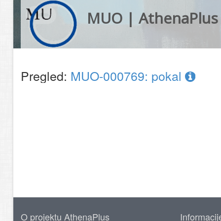
MUO | AthenaPlus
Pregled:
MUO-000769: pokal
O projektu AthenaPlus
Informacij