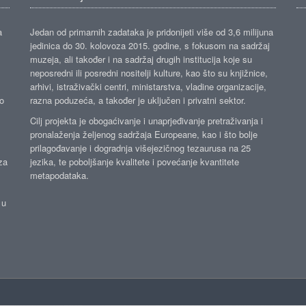
a
Jedan od primarnih zadataka je pridonijeti više od 3,6 milijuna
jedinica do 30. kolovoza 2015. godine, s fokusom na sadržaj
muzeja, ali također i na sadržaj drugih institucija koje su
neposredni ili posredni nositelji kulture, kao što su knjižnice,
arhivi, istraživački centri, ministarstva, vladine organizacije,
ko
razna poduzeća, a također je uključen i privatni sektor.
Cilj projekta je obogaćivanje i unaprjeđivanje pretraživanja i
pronalaženja željenog sadržaja Europeane, kao i što bolje
prilagođavanje i dogradnja višejezičnog tezaurusa na 25
za
jezika, te poboljšanje kvalitete i povećanje kvantitete
metapodataka.
 u