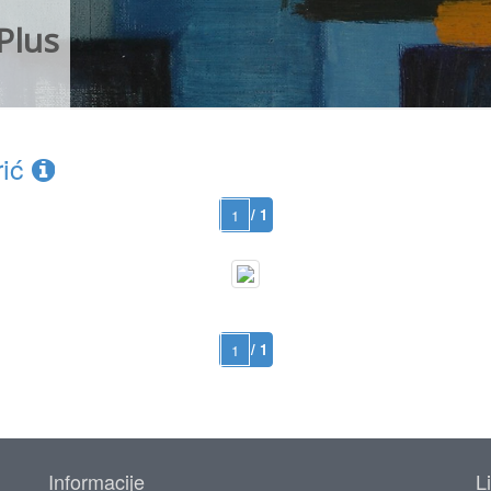
Plus
rić
/ 1
/ 1
Informacije
L