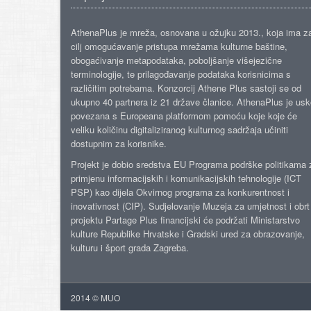
AthenaPlus je mreža, osnovana u ožujku 2013., koja ima z
cilj omogućavanje pristupa mrežama kulturne baštine,
obogaćivanje metapodataka, poboljšanje višejezične
terminologije, te prilagođavanje podataka korisnicima s
različitim potrebama. Konzorcij Athene Plus sastoji se od
ukupno 40 partnera iz 21 države članice. AthenaPlus je us
povezana s Europeana platformom pomoću koje koje će
veliku količinu digitaliziranog kulturnog sadržaja učiniti
dostupnim za korisnike.
Projekt je dobio sredstva EU Programa podrške politikama 
primjenu informacijskih i komunikacijskih tehnologije (ICT
PSP) kao dijela Okvirnog programa za konkurentnost i
inovativnost (CIP). Sudjelovanje Muzeja za umjetnost i obrt
projektu Partage Plus financijski će podržati Ministarstvo
kulture Republike Hrvatske i Gradski ured za obrazovanje,
kulturu i šport grada Zagreba.
2014 © MUO