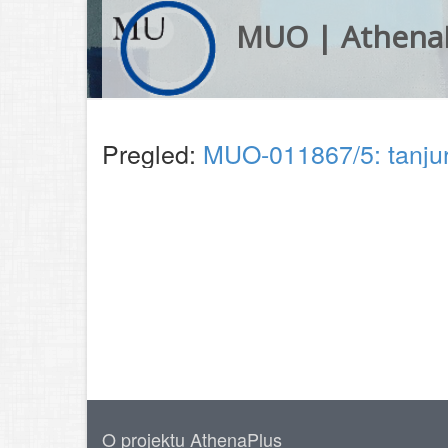
MUO | Athena
Pregled:
MUO-011867/5: tanju
O projektu AthenaPlus