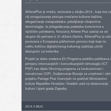
AthenaPlus je mreža, osnovana u ožujku 2013., koja ima z
cilj omogućavanje pristupa mrežama kulturne baštine,
obogaćivanje metapodataka, poboljšanje višejezične
terminologije, te prilagođavanje podataka korisnicima s
različitim potrebama. Konzorcij Athene Plus sastoji se od
ukupno 40 partnera iz 21 države članice. AthenaPlus je us
povezana s Europeana platformom pomoću koje koje će
veliku količinu digitaliziranog kulturnog sadržaja učiniti
dostupnim za korisnike.
Projekt je dobio sredstva EU Programa podrške politikama 
primjenu informacijskih i komunikacijskih tehnologije (ICT
PSP) kao dijela Okvirnog programa za konkurentnost i
inovativnost (CIP). Sudjelovanje Muzeja za umjetnost i obrt
projektu Partage Plus financijski će podržati Ministarstvo
kulture Republike Hrvatske i Gradski ured za obrazovanje,
kulturu i šport grada Zagreba.
2014 © MUO