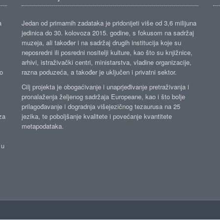
a
Jedan od primarnih zadataka je pridonijeti više od 3,6 milijuna
jedinica do 30. kolovoza 2015. godine, s fokusom na sadržaj
muzeja, ali također i na sadržaj drugih institucija koje su
neposredni ili posredni nositelji kulture, kao što su knjižnice,
arhivi, istraživački centri, ministarstva, vladine organizacije,
ko
razna poduzeća, a također je uključen i privatni sektor.
Cilj projekta je obogaćivanje i unaprjeđivanje pretraživanja i
pronalaženja željenog sadržaja Europeane, kao i što bolje
prilagođavanje i dogradnja višejezičnog tezaurusa na 25
za
jezika, te poboljšanje kvalitete i povećanje kvantitete
metapodataka.
 u