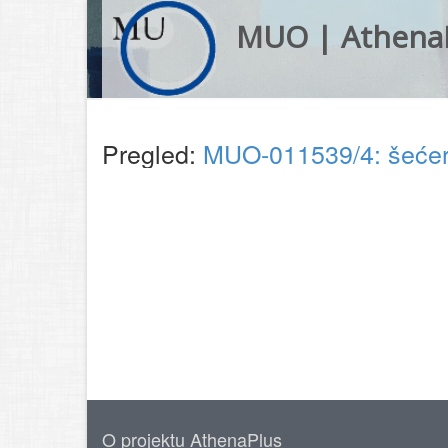
MUO | Athena
Pregled:
MUO-011539/4: šeće
O projektu AthenaPlus