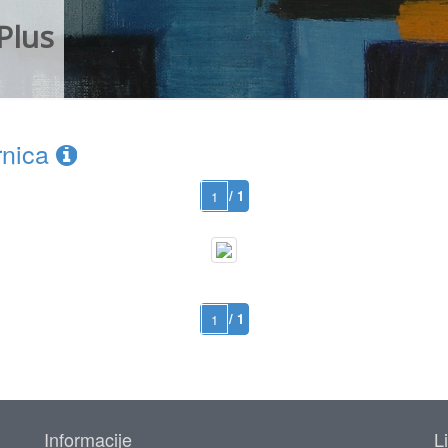
Plus
rnica
/ 1
/ 1
Informacije
L