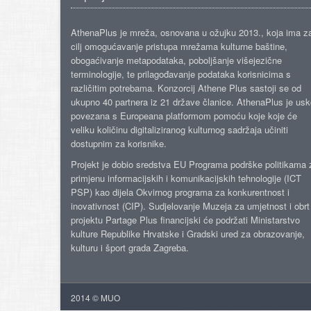
AthenaPlus je mreža, osnovana u ožujku 2013., koja ima z
cilj omogućavanje pristupa mrežama kulturne baštine,
obogaćivanje metapodataka, poboljšanje višejezične
terminologije, te prilagođavanje podataka korisnicima s
različitim potrebama. Konzorcij Athene Plus sastoji se od
ukupno 40 partnera iz 21 države članice. AthenaPlus je us
povezana s Europeana platformom pomoću koje koje će
veliku količinu digitaliziranog kulturnog sadržaja učiniti
dostupnim za korisnike.
Projekt je dobio sredstva EU Programa podrške politikama 
primjenu informacijskih i komunikacijskih tehnologije (ICT
PSP) kao dijela Okvirnog programa za konkurentnost i
inovativnost (CIP). Sudjelovanje Muzeja za umjetnost i obrt
projektu Partage Plus financijski će podržati Ministarstvo
kulture Republike Hrvatske i Gradski ured za obrazovanje,
kulturu i šport grada Zagreba.
2014 © MUO