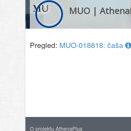
MUO | Athena
Pregled:
MUO-018818: čaša
O projektu AthenaPlus