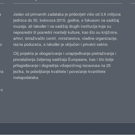
a
Jedan od primarnih zadataka je pridonijeti više od 3,6 milijuna
jedinica do 30. kolovoza 2015. godine, s fokusom na sadržaj
muzeja, ali također i na sadržaj drugih institucija koje su
neposredni ili posredni nositelji kulture, kao što su knjižnice,
arhivi, istraživački centri, ministarstva, vladine organizacije,
ko
razna poduzeća, a također je uključen i privatni sektor.
Cilj projekta je obogaćivanje i unaprjeđivanje pretraživanja i
pronalaženja željenog sadržaja Europeane, kao i što bolje
prilagođavanje i dogradnja višejezičnog tezaurusa na 25
za
jezika, te poboljšanje kvalitete i povećanje kvantitete
metapodataka.
 u