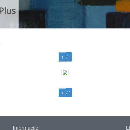
Plus
/ 1
/ 1
Informacije
L