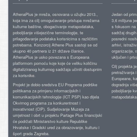
AthenaPlus je mreža, osnovana u ožujku 2013.,
Jedan od prima
koja ima za cilj omogućavanje pristupa mrežama
3,6 milijuna j
kulturne baštine, obogaćivanje metapodataka,
s fokusom na s
poboljšanje višejezične terminologije, te
sadržaj drugih 
prilagođavanje podataka korisnicima s različitim
posredni nosite
potrebama. Konzorcij Athene Plus sastoji se od
arhivi, istraži
ukupno 40 partnera iz 21 države članice.
organizacije, 
AthenaPlus je usko povezana s Europeana
uključen i priv
platformom pomoću koje koje će veliku količinu
Cilj projekta 
digitaliziranog kulturnog sadržaja učiniti dostupnim
pretraživanja 
za korisnike.
Europeane, kao
Projekt je dobio sredstva EU Programa podrške
dogradnja više
politikama za primjenu informacijskih i
poboljšanje kv
komunikacijskih tehnologije (ICT PSP) kao dijela
metapodataka
Okvirnog programa za konkurentnost i
inovativnost (CIP). Sudjelovanje Muzeja za
umjetnost i obrt u projektu Partage Plus financijski
će podržati Ministarstvo kulture Republike
Hrvatske i Gradski ured za obrazovanje, kulturu i
šport grada Zagreba.