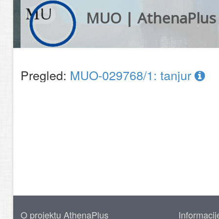
MUO | AthenaPlus
Pregled:
MUO-029768/1: tanjur
O projektu AthenaPlus
Informacij