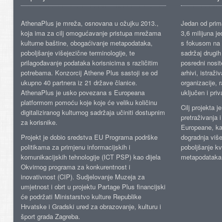
AthenaPlus je mreža, osnovana u ožujku 2013.,
Jedan od prima
koja ima za cilj omogućavanje pristupa mrežama
3,6 milijuna j
kulturne baštine, obogaćivanje metapodataka,
s fokusom na s
poboljšanje višejezične terminologije, te
sadržaj drugih 
prilagođavanje podataka korisnicima s različitim
posredni nosite
potrebama. Konzorcij Athene Plus sastoji se od
arhivi, istraži
ukupno 40 partnera iz 21 države članice.
organizacije, 
AthenaPlus je usko povezana s Europeana
uključen i priv
platformom pomoću koje koje će veliku količinu
Cilj projekta 
digitaliziranog kulturnog sadržaja učiniti dostupnim
pretraživanja 
za korisnike.
Europeane, kao
Projekt je dobio sredstva EU Programa podrške
dogradnja više
politikama za primjenu informacijskih i
poboljšanje kv
komunikacijskih tehnologije (ICT PSP) kao dijela
metapodataka
Okvirnog programa za konkurentnost i
inovativnost (CIP). Sudjelovanje Muzeja za
umjetnost i obrt u projektu Partage Plus financijski
će podržati Ministarstvo kulture Republike
Hrvatske i Gradski ured za obrazovanje, kulturu i
šport grada Zagreba.