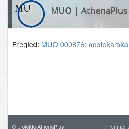
MUO | AthenaPlus
Pregled:
MUO-000876: apotekarska
O projektu AthenaPlus
Informacij