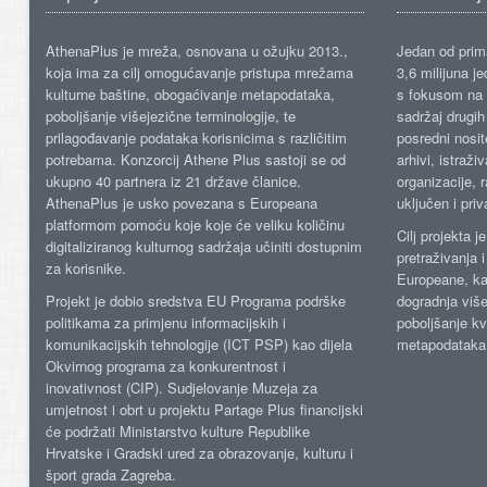
AthenaPlus je mreža, osnovana u ožujku 2013.,
Jedan od prima
koja ima za cilj omogućavanje pristupa mrežama
3,6 milijuna j
kulturne baštine, obogaćivanje metapodataka,
s fokusom na s
poboljšanje višejezične terminologije, te
sadržaj drugih 
prilagođavanje podataka korisnicima s različitim
posredni nosite
potrebama. Konzorcij Athene Plus sastoji se od
arhivi, istraži
ukupno 40 partnera iz 21 države članice.
organizacije, 
AthenaPlus je usko povezana s Europeana
uključen i priv
platformom pomoću koje koje će veliku količinu
Cilj projekta 
digitaliziranog kulturnog sadržaja učiniti dostupnim
pretraživanja 
za korisnike.
Europeane, kao
Projekt je dobio sredstva EU Programa podrške
dogradnja više
politikama za primjenu informacijskih i
poboljšanje kv
komunikacijskih tehnologije (ICT PSP) kao dijela
metapodataka
Okvirnog programa za konkurentnost i
inovativnost (CIP). Sudjelovanje Muzeja za
umjetnost i obrt u projektu Partage Plus financijski
će podržati Ministarstvo kulture Republike
Hrvatske i Gradski ured za obrazovanje, kulturu i
šport grada Zagreba.