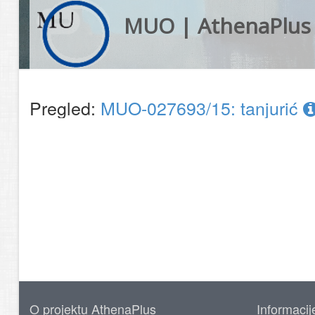
MUO | AthenaPlus
Pregled:
MUO-027693/15: tanjurić
O projektu AthenaPlus
Informacij