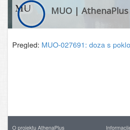
MUO | AthenaPlus
Pregled:
MUO-027691: doza s pok
O projektu AthenaPlus
Informacij