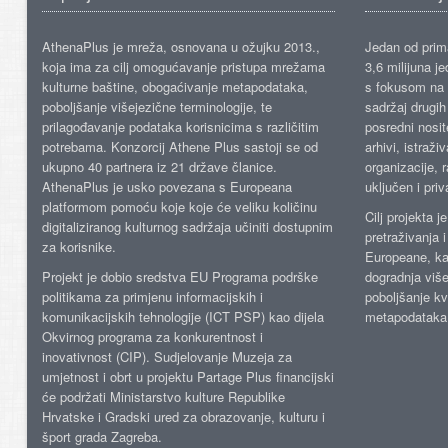
AthenaPlus je mreža, osnovana u ožujku 2013.,
Jedan od prima
koja ima za cilj omogućavanje pristupa mrežama
3,6 milijuna j
kulturne baštine, obogaćivanje metapodataka,
s fokusom na s
poboljšanje višejezične terminologije, te
sadržaj drugih 
prilagođavanje podataka korisnicima s različitim
posredni nosite
potrebama. Konzorcij Athene Plus sastoji se od
arhivi, istraži
ukupno 40 partnera iz 21 države članice.
organizacije, 
AthenaPlus je usko povezana s Europeana
uključen i priv
platformom pomoću koje koje će veliku količinu
Cilj projekta 
digitaliziranog kulturnog sadržaja učiniti dostupnim
pretraživanja 
za korisnike.
Europeane, kao
Projekt je dobio sredstva EU Programa podrške
dogradnja više
politikama za primjenu informacijskih i
poboljšanje kv
komunikacijskih tehnologije (ICT PSP) kao dijela
metapodataka
Okvirnog programa za konkurentnost i
inovativnost (CIP). Sudjelovanje Muzeja za
umjetnost i obrt u projektu Partage Plus financijski
će podržati Ministarstvo kulture Republike
Hrvatske i Gradski ured za obrazovanje, kulturu i
šport grada Zagreba.