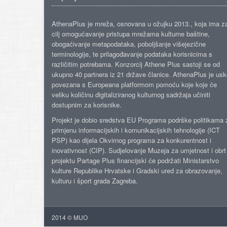
AthenaPlus je mreža, osnovana u ožujku 2013., koja ima z
cilj omogućavanje pristupa mrežama kulturne baštine,
obogaćivanje metapodataka, poboljšanje višejezične
terminologije, te prilagođavanje podataka korisnicima s
različitim potrebama. Konzorcij Athene Plus sastoji se od
ukupno 40 partnera iz 21 države članice. AthenaPlus je us
povezana s Europeana platformom pomoću koje koje će
veliku količinu digitaliziranog kulturnog sadržaja učiniti
dostupnim za korisnike.
Projekt je dobio sredstva EU Programa podrške politikama 
primjenu informacijskih i komunikacijskih tehnologije (ICT
PSP) kao dijela Okvirnog programa za konkurentnost i
inovativnost (CIP). Sudjelovanje Muzeja za umjetnost i obrt
projektu Partage Plus financijski će podržati Ministarstvo
kulture Republike Hrvatske i Gradski ured za obrazovanje,
kulturu i šport grada Zagreba.
2014 © MUO