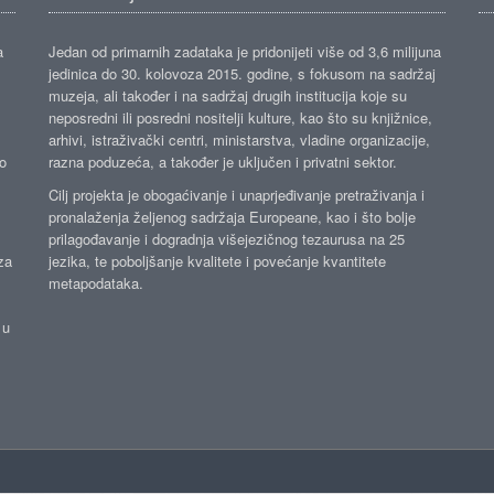
a
Jedan od primarnih zadataka je pridonijeti više od 3,6 milijuna
jedinica do 30. kolovoza 2015. godine, s fokusom na sadržaj
muzeja, ali također i na sadržaj drugih institucija koje su
neposredni ili posredni nositelji kulture, kao što su knjižnice,
arhivi, istraživački centri, ministarstva, vladine organizacije,
ko
razna poduzeća, a također je uključen i privatni sektor.
Cilj projekta je obogaćivanje i unaprjeđivanje pretraživanja i
pronalaženja željenog sadržaja Europeane, kao i što bolje
prilagođavanje i dogradnja višejezičnog tezaurusa na 25
za
jezika, te poboljšanje kvalitete i povećanje kvantitete
metapodataka.
 u