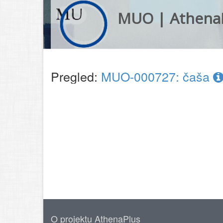
MUO | Athena
Pregled:
MUO-000727: čaša
O projektu AthenaPlus