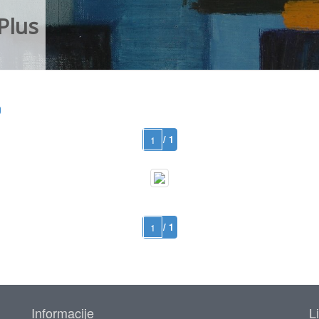
Plus
/ 1
/ 1
Informacije
L