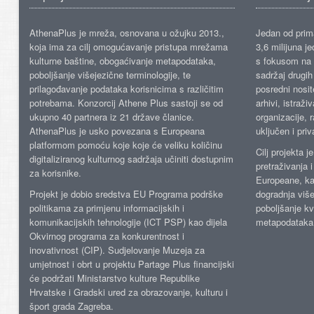
AthenaPlus je mreža, osnovana u ožujku 2013.,
Jedan od prima
koja ima za cilj omogućavanje pristupa mrežama
3,6 milijuna j
kulturne baštine, obogaćivanje metapodataka,
s fokusom na s
poboljšanje višejezične terminologije, te
sadržaj drugih 
prilagođavanje podataka korisnicima s različitim
posredni nosite
potrebama. Konzorcij Athene Plus sastoji se od
arhivi, istraži
ukupno 40 partnera iz 21 države članice.
organizacije, 
AthenaPlus je usko povezana s Europeana
uključen i priv
platformom pomoću koje koje će veliku količinu
Cilj projekta 
digitaliziranog kulturnog sadržaja učiniti dostupnim
pretraživanja 
za korisnike.
Europeane, kao
Projekt je dobio sredstva EU Programa podrške
dogradnja više
politikama za primjenu informacijskih i
poboljšanje kv
komunikacijskih tehnologije (ICT PSP) kao dijela
metapodataka
Okvirnog programa za konkurentnost i
inovativnost (CIP). Sudjelovanje Muzeja za
umjetnost i obrt u projektu Partage Plus financijski
će podržati Ministarstvo kulture Republike
Hrvatske i Gradski ured za obrazovanje, kulturu i
šport grada Zagreba.