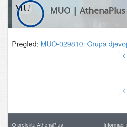
MUO | AthenaPlus
Pregled:
MUO-029810: Grupa djevoja
O projektu AthenaPlus
Informacij