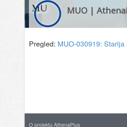
MUO | Athena
Pregled:
MUO-030919: Starija ž
O projektu AthenaPlus