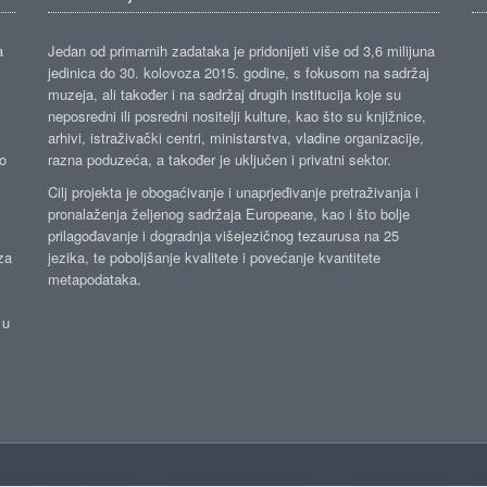
a
Jedan od primarnih zadataka je pridonijeti više od 3,6 milijuna
jedinica do 30. kolovoza 2015. godine, s fokusom na sadržaj
muzeja, ali također i na sadržaj drugih institucija koje su
neposredni ili posredni nositelji kulture, kao što su knjižnice,
arhivi, istraživački centri, ministarstva, vladine organizacije,
ko
razna poduzeća, a također je uključen i privatni sektor.
Cilj projekta je obogaćivanje i unaprjeđivanje pretraživanja i
pronalaženja željenog sadržaja Europeane, kao i što bolje
prilagođavanje i dogradnja višejezičnog tezaurusa na 25
za
jezika, te poboljšanje kvalitete i povećanje kvantitete
metapodataka.
 u