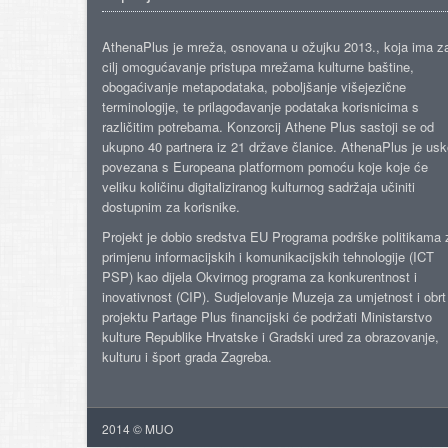
AthenaPlus je mreža, osnovana u ožujku 2013., koja ima z
cilj omogućavanje pristupa mrežama kulturne baštine,
obogaćivanje metapodataka, poboljšanje višejezične
terminologije, te prilagođavanje podataka korisnicima s
različitim potrebama. Konzorcij Athene Plus sastoji se od
ukupno 40 partnera iz 21 države članice. AthenaPlus je us
povezana s Europeana platformom pomoću koje koje će
veliku količinu digitaliziranog kulturnog sadržaja učiniti
dostupnim za korisnike.
Projekt je dobio sredstva EU Programa podrške politikama 
primjenu informacijskih i komunikacijskih tehnologije (ICT
PSP) kao dijela Okvirnog programa za konkurentnost i
inovativnost (CIP). Sudjelovanje Muzeja za umjetnost i obrt
projektu Partage Plus financijski će podržati Ministarstvo
kulture Republike Hrvatske i Gradski ured za obrazovanje,
kulturu i šport grada Zagreba.
2014 © MUO