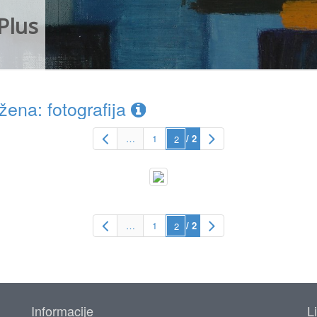
Plus
ena: fotografija
…
1
/ 2
…
1
/ 2
Informacije
L