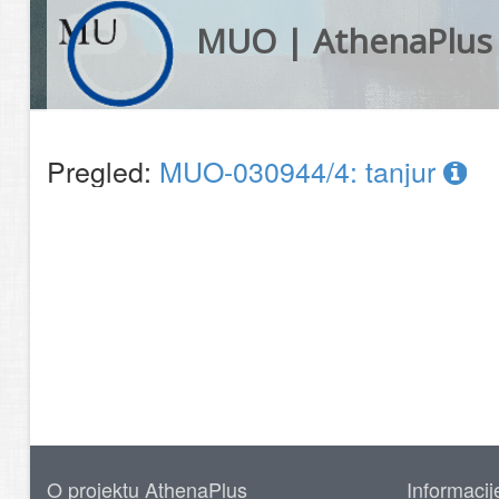
MUO | AthenaPlus
Pregled:
MUO-030944/4: tanjur
O projektu AthenaPlus
Informacij