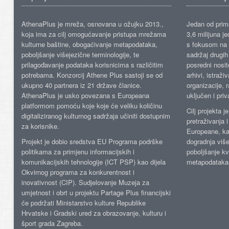
AthenaPlus je mreža, osnovana u ožujku 2013.,
Jedan od prima
koja ima za cilj omogućavanje pristupa mrežama
3,6 milijuna j
kulturne baštine, obogaćivanje metapodataka,
s fokusom na s
poboljšanje višejezične terminologije, te
sadržaj drugih 
prilagođavanje podataka korisnicima s različitim
posredni nosite
potrebama. Konzorcij Athene Plus sastoji se od
arhivi, istraži
ukupno 40 partnera iz 21 države članice.
organizacije, 
AthenaPlus je usko povezana s Europeana
uključen i priv
platformom pomoću koje koje će veliku količinu
Cilj projekta 
digitaliziranog kulturnog sadržaja učiniti dostupnim
pretraživanja 
za korisnike.
Europeane, kao
Projekt je dobio sredstva EU Programa podrške
dogradnja više
politikama za primjenu informacijskih i
poboljšanje kv
komunikacijskih tehnologije (ICT PSP) kao dijela
metapodataka
Okvirnog programa za konkurentnost i
inovativnost (CIP). Sudjelovanje Muzeja za
umjetnost i obrt u projektu Partage Plus financijski
će podržati Ministarstvo kulture Republike
Hrvatske i Gradski ured za obrazovanje, kulturu i
šport grada Zagreba.