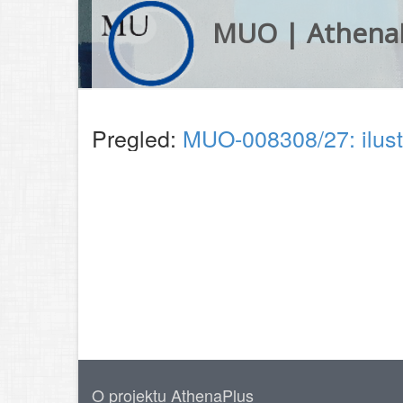
MUO | Athena
Pregled:
MUO-008308/27: ilust
O projektu AthenaPlus