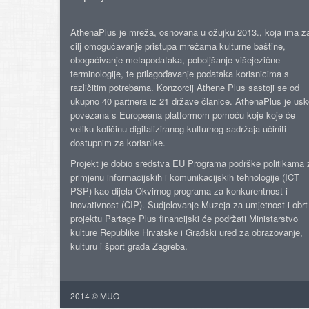
AthenaPlus je mreža, osnovana u ožujku 2013., koja ima z
cilj omogućavanje pristupa mrežama kulturne baštine,
obogaćivanje metapodataka, poboljšanje višejezične
terminologije, te prilagođavanje podataka korisnicima s
različitim potrebama. Konzorcij Athene Plus sastoji se od
ukupno 40 partnera iz 21 države članice. AthenaPlus je us
povezana s Europeana platformom pomoću koje koje će
veliku količinu digitaliziranog kulturnog sadržaja učiniti
dostupnim za korisnike.
Projekt je dobio sredstva EU Programa podrške politikama 
primjenu informacijskih i komunikacijskih tehnologije (ICT
PSP) kao dijela Okvirnog programa za konkurentnost i
inovativnost (CIP). Sudjelovanje Muzeja za umjetnost i obrt
projektu Partage Plus financijski će podržati Ministarstvo
kulture Republike Hrvatske i Gradski ured za obrazovanje,
kulturu i šport grada Zagreba.
2014 © MUO