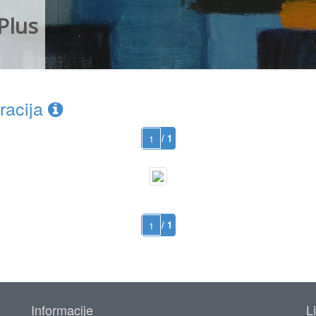
Plus
racija
/ 1
/ 1
Informacije
L