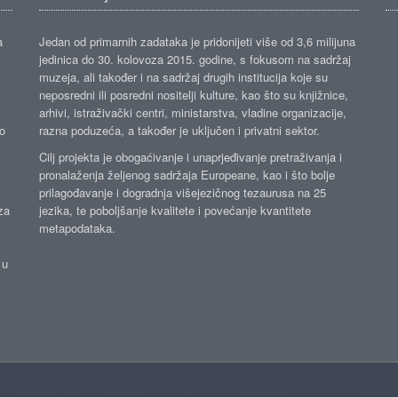
a
Jedan od primarnih zadataka je pridonijeti više od 3,6 milijuna
jedinica do 30. kolovoza 2015. godine, s fokusom na sadržaj
muzeja, ali također i na sadržaj drugih institucija koje su
neposredni ili posredni nositelji kulture, kao što su knjižnice,
arhivi, istraživački centri, ministarstva, vladine organizacije,
ko
razna poduzeća, a također je uključen i privatni sektor.
Cilj projekta je obogaćivanje i unaprjeđivanje pretraživanja i
pronalaženja željenog sadržaja Europeane, kao i što bolje
prilagođavanje i dogradnja višejezičnog tezaurusa na 25
za
jezika, te poboljšanje kvalitete i povećanje kvantitete
metapodataka.
 u