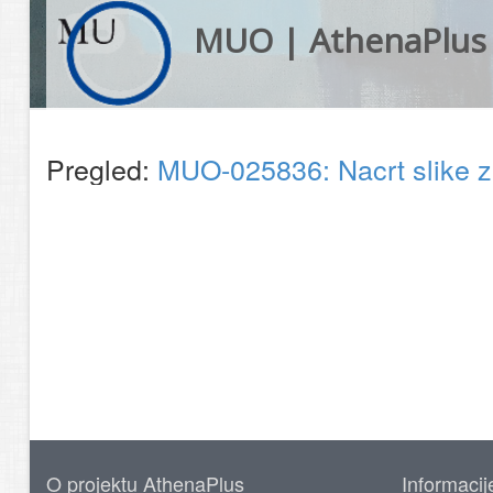
MUO | AthenaPlus
Pregled:
MUO-025836: Nacrt slike za
O projektu AthenaPlus
Informacij