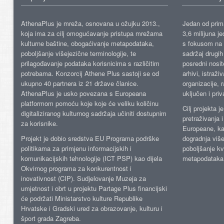
AthenaPlus je mreža, osnovana u ožujku 2013.,
Jedan od prima
koja ima za cilj omogućavanje pristupa mrežama
3,6 milijuna j
kulturne baštine, obogaćivanje metapodataka,
s fokusom na s
poboljšanje višejezične terminologije, te
sadržaj drugih 
prilagođavanje podataka korisnicima s različitim
posredni nosite
potrebama. Konzorcij Athene Plus sastoji se od
arhivi, istraži
ukupno 40 partnera iz 21 države članice.
organizacije, 
AthenaPlus je usko povezana s Europeana
uključen i priv
platformom pomoću koje koje će veliku količinu
Cilj projekta 
digitaliziranog kulturnog sadržaja učiniti dostupnim
pretraživanja 
za korisnike.
Europeane, kao
Projekt je dobio sredstva EU Programa podrške
dogradnja više
politikama za primjenu informacijskih i
poboljšanje kv
komunikacijskih tehnologije (ICT PSP) kao dijela
metapodataka
Okvirnog programa za konkurentnost i
inovativnost (CIP). Sudjelovanje Muzeja za
umjetnost i obrt u projektu Partage Plus financijski
će podržati Ministarstvo kulture Republike
Hrvatske i Gradski ured za obrazovanje, kulturu i
šport grada Zagreba.