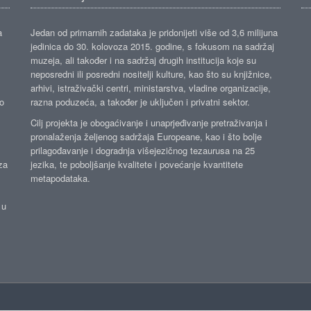
a
Jedan od primarnih zadataka je pridonijeti više od 3,6 milijuna
jedinica do 30. kolovoza 2015. godine, s fokusom na sadržaj
muzeja, ali također i na sadržaj drugih institucija koje su
neposredni ili posredni nositelji kulture, kao što su knjižnice,
arhivi, istraživački centri, ministarstva, vladine organizacije,
ko
razna poduzeća, a također je uključen i privatni sektor.
Cilj projekta je obogaćivanje i unaprjeđivanje pretraživanja i
pronalaženja željenog sadržaja Europeane, kao i što bolje
prilagođavanje i dogradnja višejezičnog tezaurusa na 25
za
jezika, te poboljšanje kvalitete i povećanje kvantitete
metapodataka.
 u