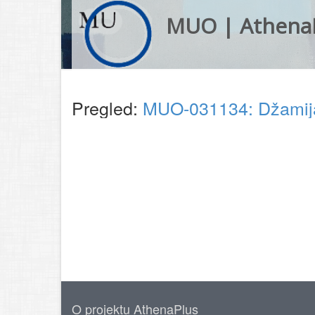
MUO | Athena
Pregled:
MUO-031134: Džamija:
O projektu AthenaPlus