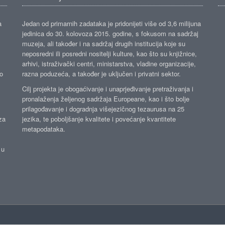
a
Jedan od primarnih zadataka je pridonijeti više od 3,6 milijuna
jedinica do 30. kolovoza 2015. godine, s fokusom na sadržaj
muzeja, ali također i na sadržaj drugih institucija koje su
neposredni ili posredni nositelji kulture, kao što su knjižnice,
arhivi, istraživački centri, ministarstva, vladine organizacije,
ko
razna poduzeća, a također je uključen i privatni sektor.
Cilj projekta je obogaćivanje i unaprjeđivanje pretraživanja i
pronalaženja željenog sadržaja Europeane, kao i što bolje
prilagođavanje i dogradnja višejezičnog tezaurusa na 25
za
jezika, te poboljšanje kvalitete i povećanje kvantitete
metapodataka.
 u