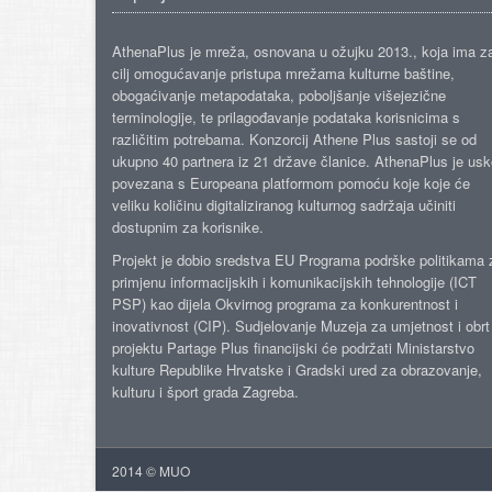
AthenaPlus je mreža, osnovana u ožujku 2013., koja ima z
cilj omogućavanje pristupa mrežama kulturne baštine,
obogaćivanje metapodataka, poboljšanje višejezične
terminologije, te prilagođavanje podataka korisnicima s
različitim potrebama. Konzorcij Athene Plus sastoji se od
ukupno 40 partnera iz 21 države članice. AthenaPlus je us
povezana s Europeana platformom pomoću koje koje će
veliku količinu digitaliziranog kulturnog sadržaja učiniti
dostupnim za korisnike.
Projekt je dobio sredstva EU Programa podrške politikama 
primjenu informacijskih i komunikacijskih tehnologije (ICT
PSP) kao dijela Okvirnog programa za konkurentnost i
inovativnost (CIP). Sudjelovanje Muzeja za umjetnost i obrt
projektu Partage Plus financijski će podržati Ministarstvo
kulture Republike Hrvatske i Gradski ured za obrazovanje,
kulturu i šport grada Zagreba.
2014 © MUO