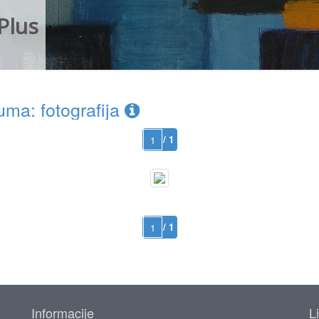
Plus
ma: fotografija
/ 1
/ 1
Informacije
L