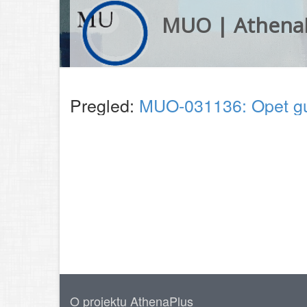
MUO | Athena
Pregled:
MUO-031136: Opet gu
O projektu AthenaPlus