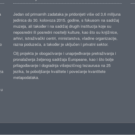
a
Jedan od primarnih zadataka je pridonijeti više od 3,6 milijuna
jedinica do 30. kolovoza 2015. godine, s fokusom na sadržaj
muzeja, ali također i na sadržaj drugih institucija koje su
neposredni ili posredni nositelji kulture, kao što su knjižnice,
arhivi, istraživački centri, ministarstva, vladine organizacije,
ko
razna poduzeća, a također je uključen i privatni sektor.
Cilj projekta je obogaćivanje i unaprjeđivanje pretraživanja i
pronalaženja željenog sadržaja Europeane, kao i što bolje
prilagođavanje i dogradnja višejezičnog tezaurusa na 25
za
jezika, te poboljšanje kvalitete i povećanje kvantitete
metapodataka.
 u