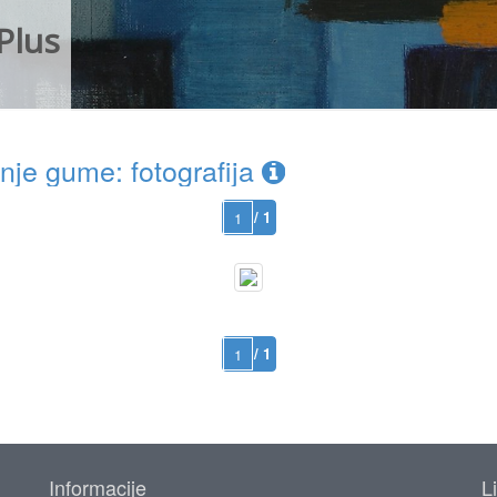
Plus
je gume: fotografija
/ 1
/ 1
Informacije
L