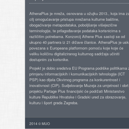
AthenaPlus je mreža, osnovana u ožujku 2013., koja ima z
cilj omogućavanje pristupa mrežama kulturne baštine,
obogaćivanje metapodataka, poboljšanje višejezične
terminologije, te prilagođavanje podataka korisnicima s
različitim potrebama. Konzorcij Athene Plus sastoji se od
ukupno 40 partnera iz 21 države članice. AthenaPlus je us
povezana s Europeana platformom pomoću koje koje će
veliku količinu digitaliziranog kulturnog sadržaja učiniti
dostupnim za korisnike.
Projekt je dobio sredstva EU Programa podrške politikama 
primjenu informacijskih i komunikacijskih tehnologije (ICT
PSP) kao dijela Okvirnog programa za konkurentnost i
inovativnost (CIP). Sudjelovanje Muzeja za umjetnost i obrt
projektu Partage Plus financijski će podržati Ministarstvo
kulture Republike Hrvatske i Gradski ured za obrazovanje,
kulturu i šport grada Zagreba.
2014 © MUO