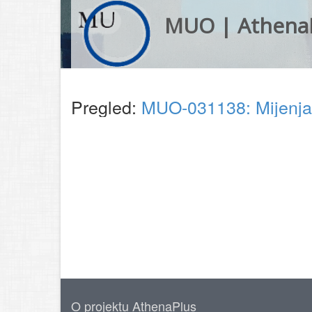
MUO | Athena
Pregled:
MUO-031138: Mijenjan
O projektu AthenaPlus