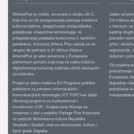
AthenaPlus je mreža, osnovana u ožujku 2013.,
Jedan od prima
koja ima za cilj omogućavanje pristupa mrežama
3,6 milijuna j
kulturne baštine, obogaćivanje metapodataka,
s fokusom na s
poboljšanje višejezične terminologije, te
sadržaj drugih 
prilagođavanje podataka korisnicima s različitim
posredni nosite
potrebama. Konzorcij Athene Plus sastoji se od
arhivi, istraži
ukupno 40 partnera iz 21 države članice.
organizacije, 
AthenaPlus je usko povezana s Europeana
uključen i priv
platformom pomoću koje koje će veliku količinu
Cilj projekta 
digitaliziranog kulturnog sadržaja učiniti dostupnim
pretraživanja 
za korisnike.
Europeane, kao
Projekt je dobio sredstva EU Programa podrške
dogradnja više
politikama za primjenu informacijskih i
poboljšanje kv
komunikacijskih tehnologije (ICT PSP) kao dijela
metapodataka
Okvirnog programa za konkurentnost i
inovativnost (CIP). Sudjelovanje Muzeja za
umjetnost i obrt u projektu Partage Plus financijski
će podržati Ministarstvo kulture Republike
Hrvatske i Gradski ured za obrazovanje, kulturu i
šport grada Zagreba.