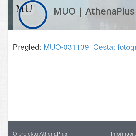
MUO | AthenaPlus
Pregled:
MUO-031139: Cesta: fotogr
O projektu AthenaPlus
Informacij