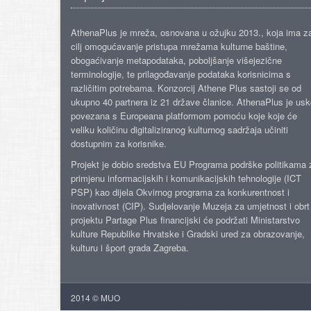
AthenaPlus je mreža, osnovana u ožujku 2013., koja ima z
cilj omogućavanje pristupa mrežama kulturne baštine,
obogaćivanje metapodataka, poboljšanje višejezične
terminologije, te prilagođavanje podataka korisnicima s
različitim potrebama. Konzorcij Athene Plus sastoji se od
ukupno 40 partnera iz 21 države članice. AthenaPlus je us
povezana s Europeana platformom pomoću koje koje će
veliku količinu digitaliziranog kulturnog sadržaja učiniti
dostupnim za korisnike.
Projekt je dobio sredstva EU Programa podrške politikama 
primjenu informacijskih i komunikacijskih tehnologije (ICT
PSP) kao dijela Okvirnog programa za konkurentnost i
inovativnost (CIP). Sudjelovanje Muzeja za umjetnost i obrt
projektu Partage Plus financijski će podržati Ministarstvo
kulture Republike Hrvatske i Gradski ured za obrazovanje,
kulturu i šport grada Zagreba.
2014 © MUO