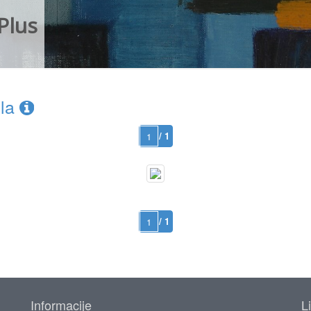
Plus
ela
/ 1
/ 1
Informacije
L