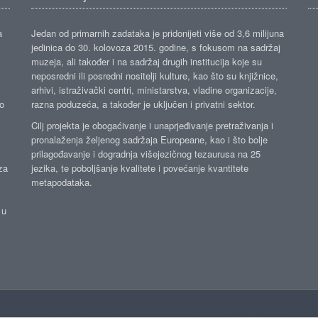
a
Jedan od primarnih zadataka je pridonijeti više od 3,6 milijuna
jedinica do 30. kolovoza 2015. godine, s fokusom na sadržaj
muzeja, ali također i na sadržaj drugih institucija koje su
neposredni ili posredni nositelji kulture, kao što su knjižnice,
arhivi, istraživački centri, ministarstva, vladine organizacije,
ko
razna poduzeća, a također je uključen i privatni sektor.
Cilj projekta je obogaćivanje i unaprjeđivanje pretraživanja i
pronalaženja željenog sadržaja Europeane, kao i što bolje
prilagođavanje i dogradnja višejezičnog tezaurusa na 25
za
jezika, te poboljšanje kvalitete i povećanje kvantitete
metapodataka.
 u