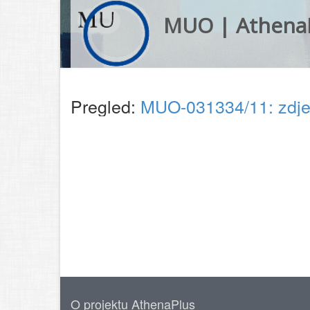
MUO | Athena
Pregled:
MUO-031334/11: zdj
O projektu AthenaPlus