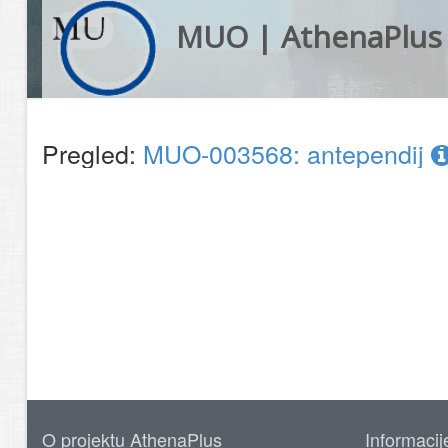
MUO | AthenaPlus
Pregled:
MUO-003568: antependij
O projektu AthenaPlus
Informacij