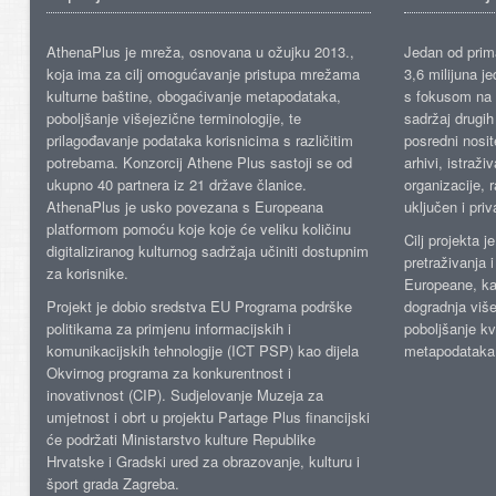
AthenaPlus je mreža, osnovana u ožujku 2013.,
Jedan od prima
koja ima za cilj omogućavanje pristupa mrežama
3,6 milijuna j
kulturne baštine, obogaćivanje metapodataka,
s fokusom na s
poboljšanje višejezične terminologije, te
sadržaj drugih 
prilagođavanje podataka korisnicima s različitim
posredni nosite
potrebama. Konzorcij Athene Plus sastoji se od
arhivi, istraži
ukupno 40 partnera iz 21 države članice.
organizacije, 
AthenaPlus je usko povezana s Europeana
uključen i priv
platformom pomoću koje koje će veliku količinu
Cilj projekta 
digitaliziranog kulturnog sadržaja učiniti dostupnim
pretraživanja 
za korisnike.
Europeane, kao
Projekt je dobio sredstva EU Programa podrške
dogradnja više
politikama za primjenu informacijskih i
poboljšanje kv
komunikacijskih tehnologije (ICT PSP) kao dijela
metapodataka
Okvirnog programa za konkurentnost i
inovativnost (CIP). Sudjelovanje Muzeja za
umjetnost i obrt u projektu Partage Plus financijski
će podržati Ministarstvo kulture Republike
Hrvatske i Gradski ured za obrazovanje, kulturu i
šport grada Zagreba.