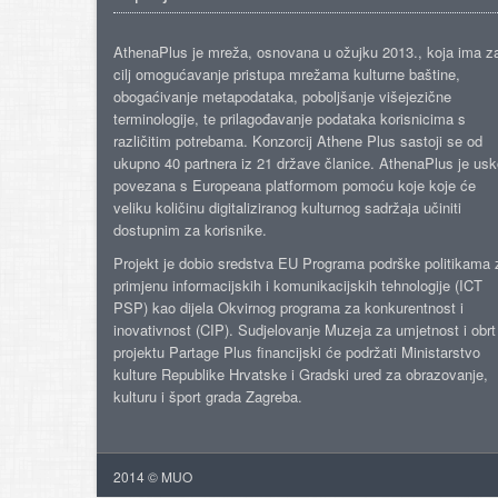
AthenaPlus je mreža, osnovana u ožujku 2013., koja ima z
cilj omogućavanje pristupa mrežama kulturne baštine,
obogaćivanje metapodataka, poboljšanje višejezične
terminologije, te prilagođavanje podataka korisnicima s
različitim potrebama. Konzorcij Athene Plus sastoji se od
ukupno 40 partnera iz 21 države članice. AthenaPlus je us
povezana s Europeana platformom pomoću koje koje će
veliku količinu digitaliziranog kulturnog sadržaja učiniti
dostupnim za korisnike.
Projekt je dobio sredstva EU Programa podrške politikama 
primjenu informacijskih i komunikacijskih tehnologije (ICT
PSP) kao dijela Okvirnog programa za konkurentnost i
inovativnost (CIP). Sudjelovanje Muzeja za umjetnost i obrt
projektu Partage Plus financijski će podržati Ministarstvo
kulture Republike Hrvatske i Gradski ured za obrazovanje,
kulturu i šport grada Zagreba.
2014 © MUO