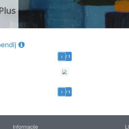
Plus
endij
/ 1
/ 1
Informacije
L