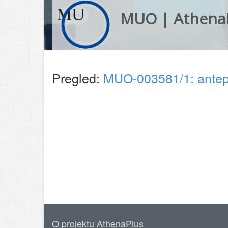
MUO | Athena
Pregled:
MUO-003581/1: antep
O projektu AthenaPlus