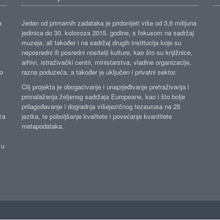
a
Jedan od primarnih zadataka je pridonijeti više od 3,6 milijuna
jedinica do 30. kolovoza 2015. godine, s fokusom na sadržaj
muzeja, ali također i na sadržaj drugih institucija koje su
neposredni ili posredni nositelji kulture, kao što su knjižnice,
arhivi, istraživački centri, ministarstva, vladine organizacije,
ko
razna poduzeća, a također je uključen i privatni sektor.
Cilj projekta je obogaćivanje i unaprjeđivanje pretraživanja i
pronalaženja željenog sadržaja Europeane, kao i što bolje
prilagođavanje i dogradnja višejezičnog tezaurusa na 25
za
jezika, te poboljšanje kvalitete i povećanje kvantitete
metapodataka.
 u