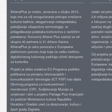
AthenaPlus je mreža, osnovana u ožujku 2013.,
Jedan od prima
koja ima za cilj omogućavanje pristupa mrežama
3,6 milijuna j
kulturne baštine, obogaćivanje metapodataka,
s fokusom na s
poboljšanje višejezične terminologije, te
sadržaj drugih 
prilagođavanje podataka korisnicima s različitim
posredni nosite
potrebama. Konzorcij Athene Plus sastoji se od
arhivi, istraži
ukupno 40 partnera iz 21 države članice.
organizacije, 
AthenaPlus je usko povezana s Europeana
uključen i priv
platformom pomoću koje koje će veliku količinu
Cilj projekta 
digitaliziranog kulturnog sadržaja učiniti dostupnim
pretraživanja 
za korisnike.
Europeane, kao
Projekt je dobio sredstva EU Programa podrške
dogradnja više
politikama za primjenu informacijskih i
poboljšanje kv
komunikacijskih tehnologije (ICT PSP) kao dijela
metapodataka
Okvirnog programa za konkurentnost i
inovativnost (CIP). Sudjelovanje Muzeja za
umjetnost i obrt u projektu Partage Plus financijski
će podržati Ministarstvo kulture Republike
Hrvatske i Gradski ured za obrazovanje, kulturu i
šport grada Zagreba.