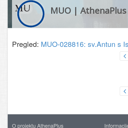
MUO | AthenaPlus
Pregled:
MUO-028816: sv.Antun s Is
O projektu AthenaPlus
Informacij