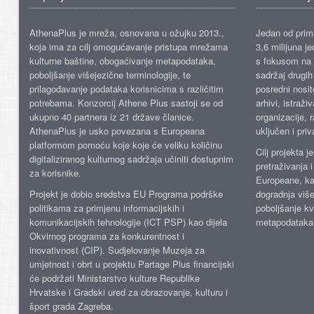
AthenaPlus je mreža, osnovana u ožujku 2013.,
Jedan od prima
koja ima za cilj omogućavanje pristupa mrežama
3,6 milijuna j
kulturne baštine, obogaćivanje metapodataka,
s fokusom na s
poboljšanje višejezične terminologije, te
sadržaj drugih 
prilagođavanje podataka korisnicima s različitim
posredni nosite
potrebama. Konzorcij Athene Plus sastoji se od
arhivi, istraži
ukupno 40 partnera iz 21 države članice.
organizacije, 
AthenaPlus je usko povezana s Europeana
uključen i priv
platformom pomoću koje koje će veliku količinu
Cilj projekta 
digitaliziranog kulturnog sadržaja učiniti dostupnim
pretraživanja 
za korisnike.
Europeane, kao
Projekt je dobio sredstva EU Programa podrške
dogradnja više
politikama za primjenu informacijskih i
poboljšanje kv
komunikacijskih tehnologije (ICT PSP) kao dijela
metapodataka
Okvirnog programa za konkurentnost i
inovativnost (CIP). Sudjelovanje Muzeja za
umjetnost i obrt u projektu Partage Plus financijski
će podržati Ministarstvo kulture Republike
Hrvatske i Gradski ured za obrazovanje, kulturu i
šport grada Zagreba.