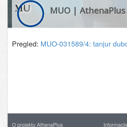
MUO | AthenaPlus
Pregled:
MUO-031589/4: tanjur dub
O projektu AthenaPlus
Informacij