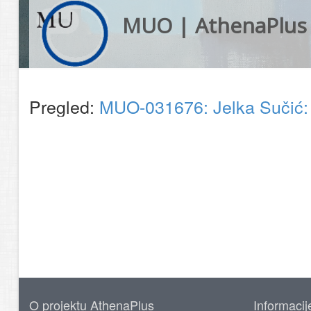
MUO | AthenaPlus
Pregled:
MUO-031676: Jelka Sučić: 
O projektu AthenaPlus
Informacij