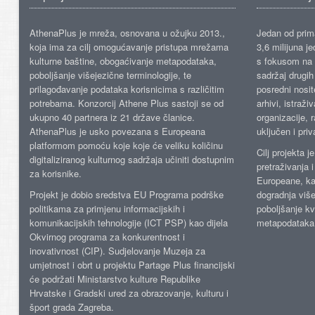
AthenaPlus je mreža, osnovana u ožujku 2013.,
Jedan od prima
koja ima za cilj omogućavanje pristupa mrežama
3,6 milijuna j
kulturne baštine, obogaćivanje metapodataka,
s fokusom na s
poboljšanje višejezične terminologije, te
sadržaj drugih 
prilagođavanje podataka korisnicima s različitim
posredni nosite
potrebama. Konzorcij Athene Plus sastoji se od
arhivi, istraži
ukupno 40 partnera iz 21 države članice.
organizacije, 
AthenaPlus je usko povezana s Europeana
uključen i priv
platformom pomoću koje koje će veliku količinu
Cilj projekta 
digitaliziranog kulturnog sadržaja učiniti dostupnim
pretraživanja 
za korisnike.
Europeane, kao
Projekt je dobio sredstva EU Programa podrške
dogradnja više
politikama za primjenu informacijskih i
poboljšanje kv
komunikacijskih tehnologije (ICT PSP) kao dijela
metapodataka
Okvirnog programa za konkurentnost i
inovativnost (CIP). Sudjelovanje Muzeja za
umjetnost i obrt u projektu Partage Plus financijski
će podržati Ministarstvo kulture Republike
Hrvatske i Gradski ured za obrazovanje, kulturu i
šport grada Zagreba.