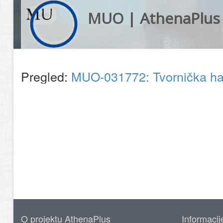
MUO | AthenaPlus
Pregled:
MUO-031772: Tvornička hal
O projektu AthenaPlus
Informacij