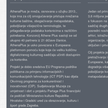
AthenaPlus je mreža, osnovana u ožujku 2013.,
Jedan od prima
koja ima za cilj omogućavanje pristupa mrežama
3,6 milijuna j
kulturne baštine, obogaćivanje metapodataka,
s fokusom na s
poboljšanje višejezične terminologije, te
sadržaj drugih 
prilagođavanje podataka korisnicima s različitim
posredni nosite
potrebama. Konzorcij Athene Plus sastoji se od
arhivi, istraži
ukupno 40 partnera iz 21 države članice.
organizacije, 
AthenaPlus je usko povezana s Europeana
uključen i priv
platformom pomoću koje koje će veliku količinu
Cilj projekta 
digitaliziranog kulturnog sadržaja učiniti dostupnim
pretraživanja 
za korisnike.
Europeane, kao
Projekt je dobio sredstva EU Programa podrške
dogradnja više
politikama za primjenu informacijskih i
poboljšanje kv
komunikacijskih tehnologije (ICT PSP) kao dijela
metapodataka
Okvirnog programa za konkurentnost i
inovativnost (CIP). Sudjelovanje Muzeja za
umjetnost i obrt u projektu Partage Plus financijski
će podržati Ministarstvo kulture Republike
Hrvatske i Gradski ured za obrazovanje, kulturu i
šport grada Zagreba.