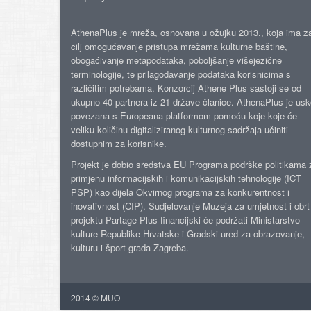
AthenaPlus je mreža, osnovana u ožujku 2013., koja ima z
cilj omogućavanje pristupa mrežama kulturne baštine,
obogaćivanje metapodataka, poboljšanje višejezične
terminologije, te prilagođavanje podataka korisnicima s
različitim potrebama. Konzorcij Athene Plus sastoji se od
ukupno 40 partnera iz 21 države članice. AthenaPlus je us
povezana s Europeana platformom pomoću koje koje će
veliku količinu digitaliziranog kulturnog sadržaja učiniti
dostupnim za korisnike.
Projekt je dobio sredstva EU Programa podrške politikama 
primjenu informacijskih i komunikacijskih tehnologije (ICT
PSP) kao dijela Okvirnog programa za konkurentnost i
inovativnost (CIP). Sudjelovanje Muzeja za umjetnost i obrt
projektu Partage Plus financijski će podržati Ministarstvo
kulture Republike Hrvatske i Gradski ured za obrazovanje,
kulturu i šport grada Zagreba.
2014 © MUO