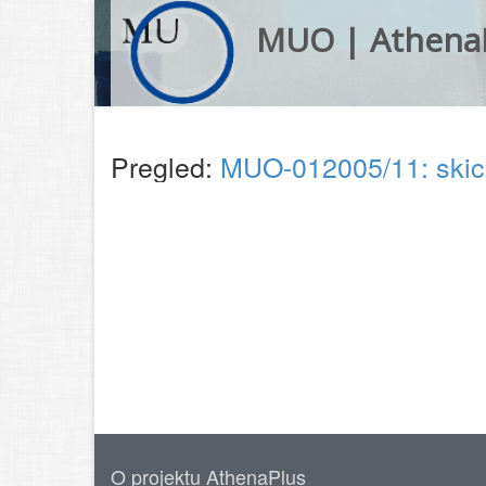
MUO | Athena
Pregled:
MUO-012005/11: ski
O projektu AthenaPlus