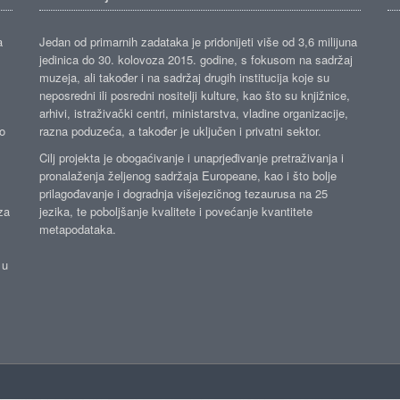
a
Jedan od primarnih zadataka je pridonijeti više od 3,6 milijuna
jedinica do 30. kolovoza 2015. godine, s fokusom na sadržaj
muzeja, ali također i na sadržaj drugih institucija koje su
neposredni ili posredni nositelji kulture, kao što su knjižnice,
arhivi, istraživački centri, ministarstva, vladine organizacije,
ko
razna poduzeća, a također je uključen i privatni sektor.
Cilj projekta je obogaćivanje i unaprjeđivanje pretraživanja i
pronalaženja željenog sadržaja Europeane, kao i što bolje
prilagođavanje i dogradnja višejezičnog tezaurusa na 25
za
jezika, te poboljšanje kvalitete i povećanje kvantitete
metapodataka.
 u