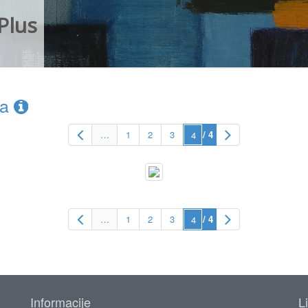
Plus
ca
…
1
2
3
/ 4
…
1
2
3
/ 4
Informacije
L