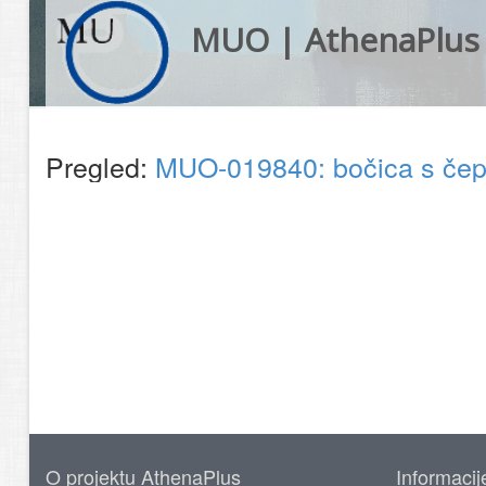
MUO | AthenaPlus
Pregled:
MUO-019840: bočica s čep
O projektu AthenaPlus
Informacij