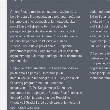
AthenaPlus je mreža, osnovana u ožujku 2013.,
Jedan od prima
koja ima za cilj omogućavanje pristupa mrežama
3,6 milijuna j
kulturne baštine, obogaćivanje metapodataka,
s fokusom na s
poboljšanje višejezične terminologije, te
sadržaj drugih 
prilagođavanje podataka korisnicima s različitim
posredni nosite
potrebama. Konzorcij Athene Plus sastoji se od
arhivi, istraži
ukupno 40 partnera iz 21 države članice.
organizacije, 
AthenaPlus je usko povezana s Europeana
uključen i priv
platformom pomoću koje koje će veliku količinu
Cilj projekta 
digitaliziranog kulturnog sadržaja učiniti dostupnim
pretraživanja 
za korisnike.
Europeane, kao
Projekt je dobio sredstva EU Programa podrške
dogradnja više
politikama za primjenu informacijskih i
poboljšanje kv
komunikacijskih tehnologije (ICT PSP) kao dijela
metapodataka
Okvirnog programa za konkurentnost i
inovativnost (CIP). Sudjelovanje Muzeja za
umjetnost i obrt u projektu Partage Plus financijski
će podržati Ministarstvo kulture Republike
Hrvatske i Gradski ured za obrazovanje, kulturu i
šport grada Zagreba.