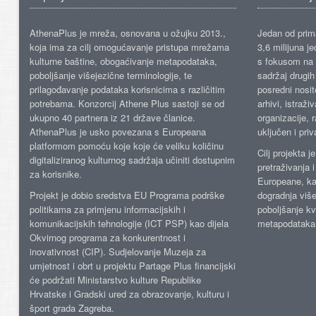
AthenaPlus je mreža, osnovana u ožujku 2013.,
Jedan od prima
koja ima za cilj omogućavanje pristupa mrežama
3,6 milijuna j
kulturne baštine, obogaćivanje metapodataka,
s fokusom na s
poboljšanje višejezične terminologije, te
sadržaj drugih 
prilagođavanje podataka korisnicima s različitim
posredni nosite
potrebama. Konzorcij Athene Plus sastoji se od
arhivi, istraži
ukupno 40 partnera iz 21 države članice.
organizacije, 
AthenaPlus je usko povezana s Europeana
uključen i priv
platformom pomoću koje koje će veliku količinu
Cilj projekta 
digitaliziranog kulturnog sadržaja učiniti dostupnim
pretraživanja 
za korisnike.
Europeane, kao
Projekt je dobio sredstva EU Programa podrške
dogradnja više
politikama za primjenu informacijskih i
poboljšanje kv
komunikacijskih tehnologije (ICT PSP) kao dijela
metapodataka
Okvirnog programa za konkurentnost i
inovativnost (CIP). Sudjelovanje Muzeja za
umjetnost i obrt u projektu Partage Plus financijski
će podržati Ministarstvo kulture Republike
Hrvatske i Gradski ured za obrazovanje, kulturu i
šport grada Zagreba.