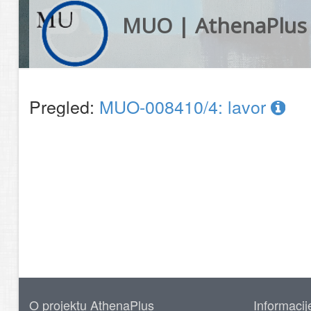
MUO | AthenaPlus
Pregled:
MUO-008410/4: lavor
O projektu AthenaPlus
Informacij