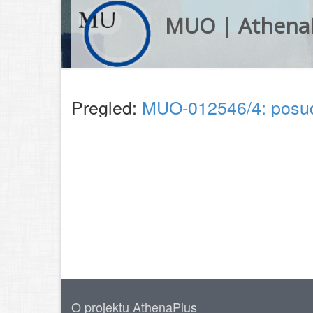
MUO | Athena
Pregled:
MUO-012546/4: posu
O projektu AthenaPlus