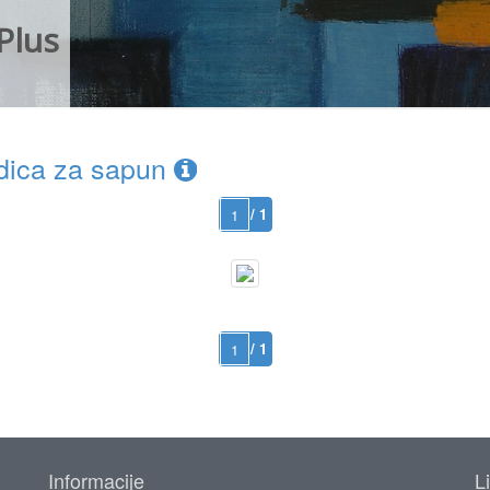
Plus
dica za sapun
/ 1
/ 1
Informacije
L