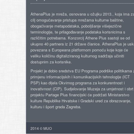
AthenaPlus je mreža, osnovana u ožujku 2013., koja ima z
cilj omogućavanje pristupa mrežama kulturne baštine,
obogaćivanje metapodataka, poboljšanje višejezične
terminologije, te prilagođavanje podataka korisnicima s
različitim potrebama. Konzorcij Athene Plus sastoji se od
ukupno 40 partnera iz 21 države članice. AthenaPlus je us
povezana s Europeana platformom pomoću koje koje će
veliku količinu digitaliziranog kulturnog sadržaja učiniti
dostupnim za korisnike.
Projekt je dobio sredstva EU Programa podrške politikama 
primjenu informacijskih i komunikacijskih tehnologije (ICT
PSP) kao dijela Okvirnog programa za konkurentnost i
inovativnost (CIP). Sudjelovanje Muzeja za umjetnost i obrt
projektu Partage Plus financijski će podržati Ministarstvo
kulture Republike Hrvatske i Gradski ured za obrazovanje,
kulturu i šport grada Zagreba.
2014 © MUO