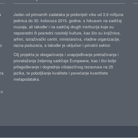
a
Jedan od primarnih zadataka je pridonijeti više od 3,6 milijuna
jedinica do 30. kolovoza 2015. godine, s fokusom na sadržaj
muzeja, ali također i na sadržaj drugih institucija koje su
neposredni ili posredni nositelji kulture, kao što su knjižnice,
arhivi, istraživački centri, ministarstva, vladine organizacije,
ko
razna poduzeća, a također je uključen i privatni sektor.
Cilj projekta je obogaćivanje i unaprjeđivanje pretraživanja i
pronalaženja željenog sadržaja Europeane, kao i što bolje
prilagođavanje i dogradnja višejezičnog tezaurusa na 25
za
jezika, te poboljšanje kvalitete i povećanje kvantitete
metapodataka.
 u