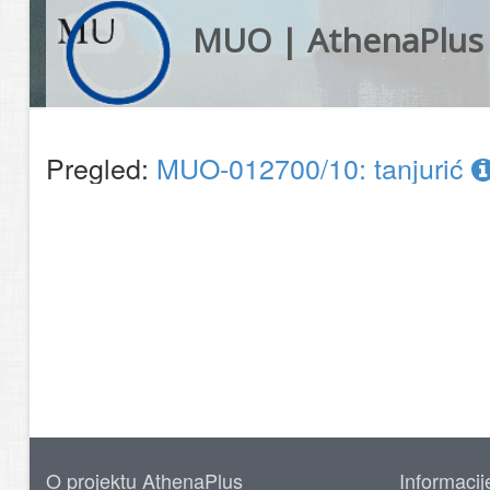
MUO | AthenaPlus
Pregled:
MUO-012700/10: tanjurić
O projektu AthenaPlus
Informacij