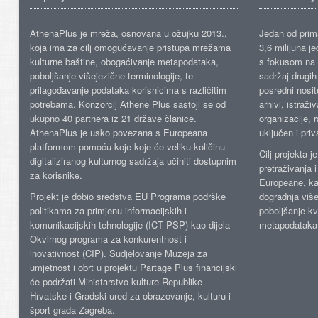
AthenaPlus je mreža, osnovana u ožujku 2013.,
Jedan od prima
koja ima za cilj omogućavanje pristupa mrežama
3,6 milijuna j
kulturne baštine, obogaćivanje metapodataka,
s fokusom na s
poboljšanje višejezične terminologije, te
sadržaj drugih 
prilagođavanje podataka korisnicima s različitim
posredni nosite
potrebama. Konzorcij Athene Plus sastoji se od
arhivi, istraži
ukupno 40 partnera iz 21 države članice.
organizacije, 
AthenaPlus je usko povezana s Europeana
uključen i priv
platformom pomoću koje koje će veliku količinu
Cilj projekta 
digitaliziranog kulturnog sadržaja učiniti dostupnim
pretraživanja 
za korisnike.
Europeane, kao
Projekt je dobio sredstva EU Programa podrške
dogradnja više
politikama za primjenu informacijskih i
poboljšanje kv
komunikacijskih tehnologije (ICT PSP) kao dijela
metapodataka
Okvirnog programa za konkurentnost i
inovativnost (CIP). Sudjelovanje Muzeja za
umjetnost i obrt u projektu Partage Plus financijski
će podržati Ministarstvo kulture Republike
Hrvatske i Gradski ured za obrazovanje, kulturu i
šport grada Zagreba.