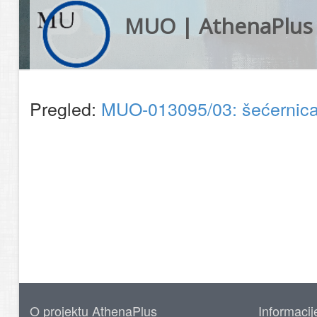
MUO | AthenaPlus
Pregled:
MUO-013095/03: šećernic
O projektu AthenaPlus
Informacij