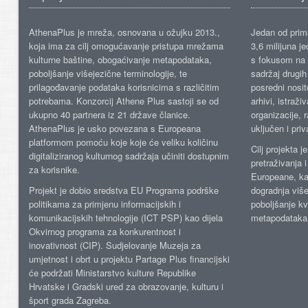
AthenaPlus je mreža, osnovana u ožujku 2013.,
Jedan od prima
koja ima za cilj omogućavanje pristupa mrežama
3,6 milijuna j
kulturne baštine, obogaćivanje metapodataka,
s fokusom na s
poboljšanje višejezične terminologije, te
sadržaj drugih 
prilagođavanje podataka korisnicima s različitim
posredni nosite
potrebama. Konzorcij Athene Plus sastoji se od
arhivi, istraži
ukupno 40 partnera iz 21 države članice.
organizacije, 
AthenaPlus je usko povezana s Europeana
uključen i priv
platformom pomoću koje koje će veliku količinu
Cilj projekta 
digitaliziranog kulturnog sadržaja učiniti dostupnim
pretraživanja 
za korisnike.
Europeane, kao
Projekt je dobio sredstva EU Programa podrške
dogradnja više
politikama za primjenu informacijskih i
poboljšanje kv
komunikacijskih tehnologije (ICT PSP) kao dijela
metapodataka
Okvirnog programa za konkurentnost i
inovativnost (CIP). Sudjelovanje Muzeja za
umjetnost i obrt u projektu Partage Plus financijski
će podržati Ministarstvo kulture Republike
Hrvatske i Gradski ured za obrazovanje, kulturu i
šport grada Zagreba.