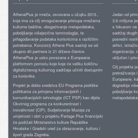
AthenaPlus je mreža, osnovana u ožujku 2013.,
Jedan od prima
koja ima za cilj omogućavanje pristupa mrežama
3,6 milijuna j
kulturne baštine, obogaćivanje metapodataka,
s fokusom na s
poboljšanje višejezične terminologije, te
sadržaj drugih 
prilagođavanje podataka korisnicima s različitim
posredni nosite
potrebama. Konzorcij Athene Plus sastoji se od
arhivi, istraži
ukupno 40 partnera iz 21 države članice.
organizacije, 
AthenaPlus je usko povezana s Europeana
uključen i priv
platformom pomoću koje koje će veliku količinu
Cilj projekta 
digitaliziranog kulturnog sadržaja učiniti dostupnim
pretraživanja 
za korisnike.
Europeane, kao
Projekt je dobio sredstva EU Programa podrške
dogradnja više
politikama za primjenu informacijskih i
poboljšanje kv
komunikacijskih tehnologije (ICT PSP) kao dijela
metapodataka
Okvirnog programa za konkurentnost i
inovativnost (CIP). Sudjelovanje Muzeja za
umjetnost i obrt u projektu Partage Plus financijski
će podržati Ministarstvo kulture Republike
Hrvatske i Gradski ured za obrazovanje, kulturu i
šport grada Zagreba.