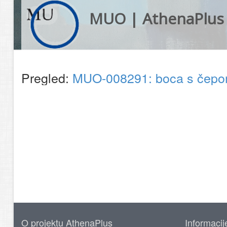
MUO | AthenaPlus
Pregled:
MUO-008291: boca s čep
O projektu AthenaPlus
Informacij