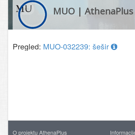
MUO | AthenaPlus
Pregled:
MUO-032239: šešir
O projektu AthenaPlus
Informacij