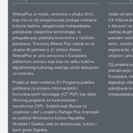
AthenaPlus je mreža, osnovana u ožujku 2013.,
Jedan od prima
koja ima za cilj omogućavanje pristupa mrežama
3,6 milijuna j
kulturne baštine, obogaćivanje metapodataka,
s fokusom na s
poboljšanje višejezične terminologije, te
sadržaj drugih 
prilagođavanje podataka korisnicima s različitim
posredni nosite
potrebama. Konzorcij Athene Plus sastoji se od
arhivi, istraži
ukupno 40 partnera iz 21 države članice.
organizacije, 
AthenaPlus je usko povezana s Europeana
uključen i priv
platformom pomoću koje koje će veliku količinu
Cilj projekta 
digitaliziranog kulturnog sadržaja učiniti dostupnim
pretraživanja 
za korisnike.
Europeane, kao
Projekt je dobio sredstva EU Programa podrške
dogradnja više
politikama za primjenu informacijskih i
poboljšanje kv
komunikacijskih tehnologije (ICT PSP) kao dijela
metapodataka
Okvirnog programa za konkurentnost i
inovativnost (CIP). Sudjelovanje Muzeja za
umjetnost i obrt u projektu Partage Plus financijski
će podržati Ministarstvo kulture Republike
Hrvatske i Gradski ured za obrazovanje, kulturu i
šport grada Zagreba.