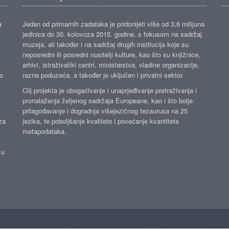
a
Jedan od primarnih zadataka je pridonijeti više od 3,6 milijuna
jedinica do 30. kolovoza 2015. godine, s fokusom na sadržaj
muzeja, ali također i na sadržaj drugih institucija koje su
neposredni ili posredni nositelji kulture, kao što su knjižnice,
arhivi, istraživački centri, ministarstva, vladine organizacije,
ko
razna poduzeća, a također je uključen i privatni sektor.
Cilj projekta je obogaćivanje i unaprjeđivanje pretraživanja i
pronalaženja željenog sadržaja Europeane, kao i što bolje
prilagođavanje i dogradnja višejezičnog tezaurusa na 25
za
jezika, te poboljšanje kvalitete i povećanje kvantitete
metapodataka.
 u