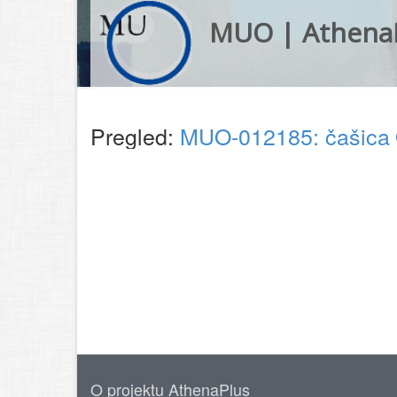
MUO | Athena
Pregled:
MUO-012185: čašica
O projektu AthenaPlus