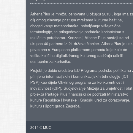
AthenaPlus je mreža, osnovana u ožujku 2013., koja ima z
cilj omogućavanje pristupa mrežama kulturne baštine,
obogaćivanje metapodataka, poboljšanje višejezične
terminologije, te prilagođavanje podataka korisnicima s
različitim potrebama. Konzorcij Athene Plus sastoji se od
ukupno 40 partnera iz 21 države članice. AthenaPlus je us
povezana s Europeana platformom pomoću koje koje će
veliku količinu digitaliziranog kulturnog sadržaja učiniti
dostupnim za korisnike.
Projekt je dobio sredstva EU Programa podrške politikama 
primjenu informacijskih i komunikacijskih tehnologije (ICT
PSP) kao dijela Okvirnog programa za konkurentnost i
inovativnost (CIP). Sudjelovanje Muzeja za umjetnost i obrt
projektu Partage Plus financijski će podržati Ministarstvo
kulture Republike Hrvatske i Gradski ured za obrazovanje,
kulturu i šport grada Zagreba.
2014 © MUO