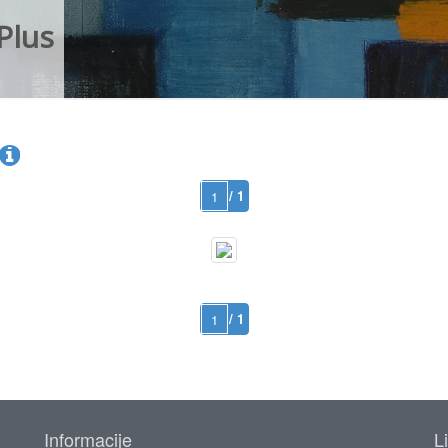
Plus
/ 1
/ 1
Informacije
L